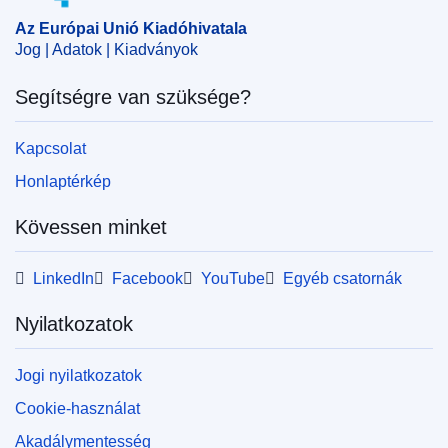
költségvetés (EU)
Az Európai Unió Kiadóhivatala
CELEX : 32023B0131(06)
Jog | Adatok | Kiadványok
OJ : JOC_2023_038_R_0006
Segítségre van szüksége?
IMMC : 18-OSHA-B2023-XML
Kapcsolat
Honlaptérkép
Kövessen minket
LinkedIn
Facebook
YouTube
Egyéb csatornák
Nyilatkozatok
Jogi nyilatkozatok
Cookie-használat
Akadálymentesség