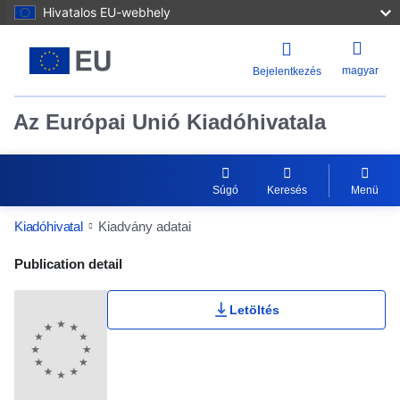
Hivatalos EU-webhely
magyar
Bejelentkezés
Az Európai Unió Kiadóhivatala
Súgó
Keresés
Menü
Kiadóhivatal
Kiadvány adatai
Publication Detail Actions Portlet
Publication detail
Letöltés