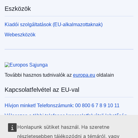
Eszközök
Kiadói szolgáltatások (EU-alkalmazottaknak)
Webeszközök
Európai Unió
További hasznos tudnivalók az
europa.eu
oldalain
Kapcsolatfelvétel az EU-val
Hívjon minket! Telefonszámunk: 00 800 6 7 8 9 10 11
Válasszon a többi telefonos kapcsolatfelvételi lehetőség
közül!
Honlapunk sütiket használ. Ha szeretne
Írjon nekünk kapcsolatfelvételi űrlapunk kitöltésével!
részletesebben tájékozódni a témáról, vagy