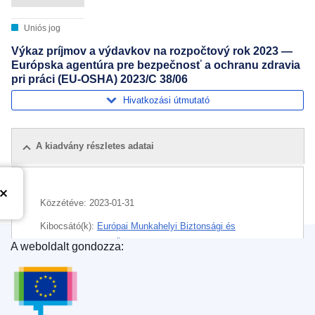
Uniós jog
Výkaz príjmov a výdavkov na rozpočtový rok 2023 —
Európska agentúra pre bezpečnosť a ochranu zdravia
pri práci (EU-OSHA) 2023/C 38/06
Hivatkozási útmutató
A kiadvány részletes adatai
Közzétéve:
2023-01-31
Kibocsátó(k):
Európai Munkahelyi Biztonsági és
Egészségvédelmi Ügynökség
(
Uniós szerv, illetve
A weboldalt gondozza:
ügynökség
)
Az Európai Unió Kiadóhivatala
Témakör:
elszámolások nyilvánossága
,
költségvetési
források
,
költségvetési év
,
uniós kiadás
,
általános