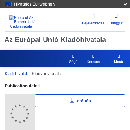
Hivatalos EU-webhely
magyar
Bejelentkezés
Az Európai Unió Kiadóhivatala
Súgó
Keresés
Menü
Kiadóhivatal
Kiadvány adatai
Publication Detail Actions Portlet
Publication detail
Letöltés