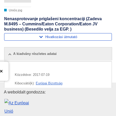
Uniós jog
Nenasprotovanje priglašeni koncentraciji (Zadeva
M.8495 – Cummins/Eaton Corporation/Eaton JV
business) (Besedilo velja za EGP. )
Hivatkozási útmutató
A kiadvány részletes adatai
Közzétéve:
2017-07-19
Kibocsátó(k):
Európai Bizottság
Az Európai Unió Kiadóhivatala
A weboldalt gondozza:
Témakör:
gazdasági koncentráció
,
haszongépjármű
,
járműrészek
,
motor
,
vállalkozások összefonódásának
ellenőrzése
CELEX : 52017M8495