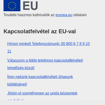
Európai Unió
További hasznos tudnivalók az
europa.eu
oldalain
Kapcsolatfelvétel az EU-val
Hívjon minket! Telefonszámunk: 00 800 6 7 8 9 10
11
Válasszon a többi telefonos kapcsolatfelvételi
lehetőség közül!
Írjon nekünk kapcsolatfelvételi űrlapunk
kitöltésével!
Jöjjön el személyesen az uniós központok
egyikébe!