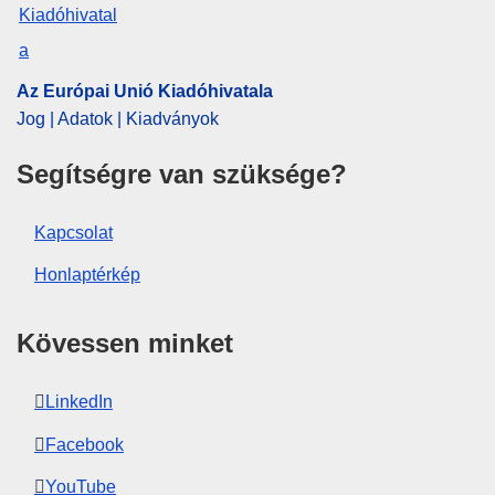
OJ : JOC_2017_233_R_0001
Az Európai Unió Kiadóhivatala
Jog | Adatok | Kiadványok
Segítségre van szüksége?
Kapcsolat
Honlaptérkép
Kövessen minket
LinkedIn
Facebook
YouTube