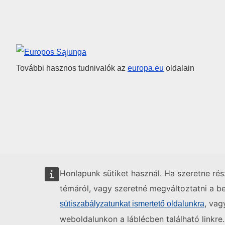
Európai Unió
További hasznos tudnivalók az
europa.eu
oldalain
Honlapunk sütiket használ. Ha szeretne ré
témáról, vagy szeretné megváltoztatni a beá
, vag
sütiszabályzatunkat ismertető oldalunkra
weboldalunkon a láblécben található linkre.