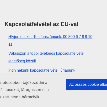
Kapcsolatfelvétel az EU-val
Hívjon minket! Telefonszámunk: 00 800 6 7 8 9 10
11
Válasszon a többi telefonos kapcsolatfelvételi
lehetőség közül!
Írjon nekünk kapcsolatfelvételi űrlapunk
kitöltésével!
szletesebben tájékozódni a
Az összes cookie elf
Jöjjön el személyesen az uniós központok
llításokat, látogasson el a
egyikébe!
y kattintson bármelyik