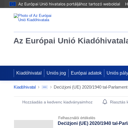
Az Európai Unió hivatalos portáljához tartozó weboldal
H
Az Európai Unió Kiadóhivatal
Kiadóhivatal
Uniós jog
Európai adatok
Uniós pál
Kiadóhivatal
Publication Detail Actions Portlet
Hozzáadás a kedvenc kiadványaimhoz
Riasztás 
Felhasználói értékelés
Deċiżjoni (UE) 2020/1940 tal-Par