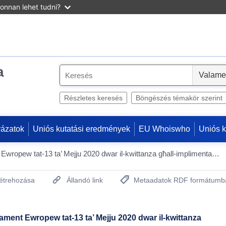
onnan lehet tudni?
a
S
e
l
Részletes keresés
Böngészés témakör szerint
e
c
yázatok
Uniós kutatási eredmények
EU Whoiswho
Uniós 
t
Deċiżjoni (UE) 2020/1940 tal-Parlament Ewropew tat-13 ta’ Mejju 2020 dwar il-kwittanza għall-implimentazzjoni tal-baġit tal-Awtorità Ewropea tat-Titoli u s-Swieq (ESMA) għas-sena finanzjarja 2018
létrehozása
Állandó link
Metaadatok RDF formátumb
(Új ablakot nyit)
lament Ewropew tat-13 ta’ Mejju 2020 dwar il-kwittanza