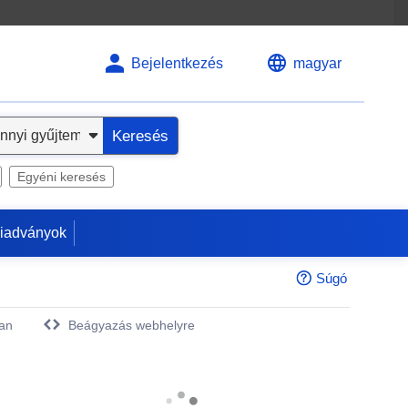
Bejelentkezés
magyar
Keresés
Egyéni keresés
kiadványok
Súgó
an
Beágyazás webhelyre