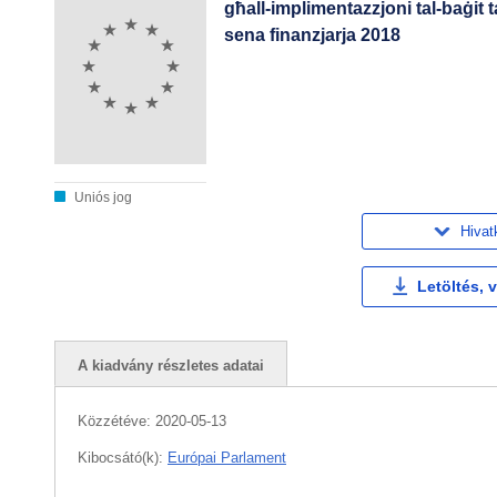
għall-implimentazzjoni tal-baġit 
sena finanzjarja 2018
Uniós jog
Hivat
Letöltés, 
A kiadvány részletes adatai
Közzétéve:
2020-05-13
Kibocsátó(k):
Európai Parlament