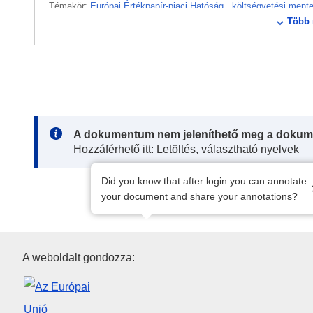
Témakör:
Európai Értékpapír-piaci Hatóság
,
költségvetési ment
Több 
CELEX : 32020B1940
ELI :
dec/2020/1940/oj
OJ : JOL_2020_417_R_0105
Note:
A dokumentum nem jeleníthető meg a dokum
Hozzáférhető itt: Letöltés, választható nyelvek
Did you know that after login you can annotate
your document and share your annotations?
Az Európai Unió Kiadóhivatala
A weboldalt gondozza: