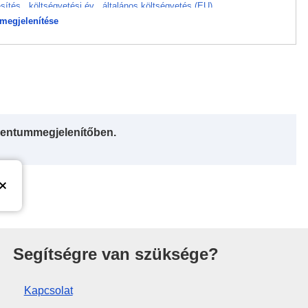
esítés
,
költségvetési év
,
általános költségvetés (EU)
megjelenítése
entummegjelenítőben.
Segítségre van szüksége?
Kapcsolat