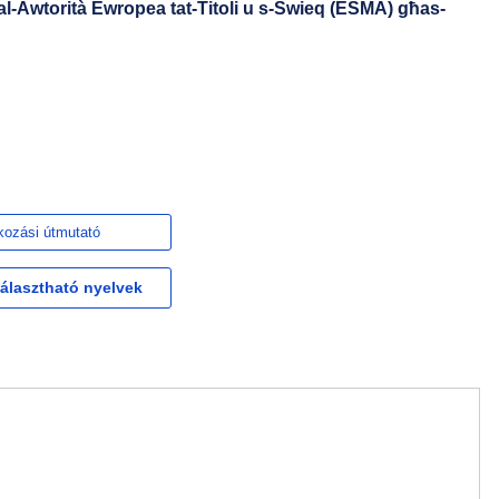
tal-Awtorità Ewropea tat-Titoli u s-Swieq (ESMA) għas-
kozási útmutató
választható nyelvek