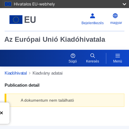
Hivatalos EU-webhely
magyar
Bejelentkezés
Az Európai Unió Kiadóhivatala
Súgó
Keresés
Menü
Kiadóhivatal
Kiadvány adatai
Publication detail
A dokumentum nem található