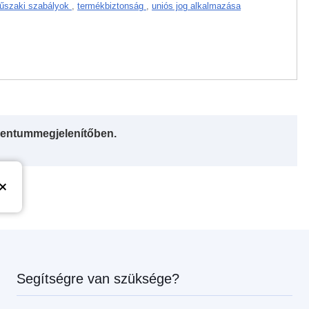
űszaki szabályok
,
termékbiztonság
,
uniós jog alkalmazása
entummegjelenítőben.
Segítségre van szüksége?