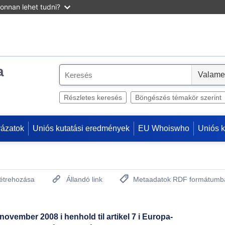
onnan lehet tudni?
a
S
e
l
Részletes keresés
Böngészés témakör szerint
e
c
yázatok
Uniós kutatási eredmények
EU Whoiswho
Uniós 
t
létrehozása
Állandó link
Metaadatok RDF formátumb
(Új ablakot nyit)
ovember 2008 i henhold til artikel 7 i Europa-