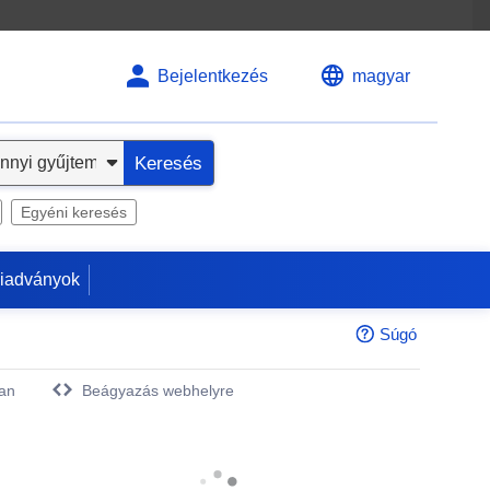
Bejelentkezés
magyar
Keresés
Egyéni keresés
kiadványok
Súgó
an
Beágyazás webhelyre