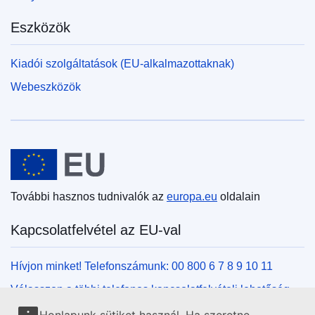
Eszközök
Kiadói szolgáltatások (EU-alkalmazottaknak)
Webeszközök
Európai Unió
További hasznos tudnivalók az
europa.eu
oldalain
Kapcsolatfelvétel az EU-val
Hívjon minket! Telefonszámunk: 00 800 6 7 8 9 10 11
Válasszon a többi telefonos kapcsolatfelvételi lehetőség
közül!