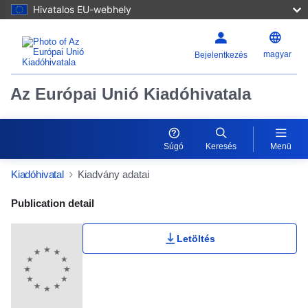
Hivatalos EU-webhely
magyar
Bejelentkezés
Az Európai Unió Kiadóhivatala
Súgó
Keresés
Menü
Kiadóhivatal
Kiadvány adatai
Publication Detail Actions Portlet
Publication detail
Letöltés