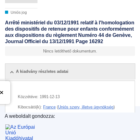
Uniós jog
Arrêté ministériel du 03/12/1991 relatif à l'homologation
des dispositifs de retenue pour enfants conformément
aux dispositions du règlement Numéro 44 de Genève,
Journal Officiel du 13/12/1991 Page 16292
Nincs letölthető dokumentum.
A kiadvány részletes adatai
Közzétéve:
1991-12-13
Kibocsátó(k):
France
(
Uniós szerv, illetve ügynökség
)
A weboldalt gondozza:
CELEX : 71991L0671FRA_87450
Az Európai Unió Kiadóhivatala