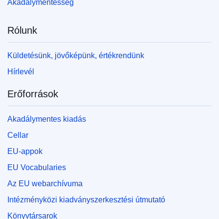
Akadálymentesség
Rólunk
Küldetésünk, jövőképünk, értékrendünk
Hírlevél
Erőforrások
Akadálymentes kiadás
Cellar
EU-appok
EU Vocabularies
Az EU webarchívuma
Intézményközi kiadványszerkesztési útmutató
Könyvtársarok