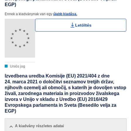
EGP)
Ennek a kiadványnak van egy
újabb kiadása.
Letöltés
Uniós jog
Izvedbena uredba Komisije (EU) 2021/404 z dne
24. marca 2021 o določitvi seznamov tretjih držav,
njihovih ozemelj ali območij, s katerih je dovoljen vstop
živali, zarodnega materiala in proizvodov živalskega
izvora v Unijo v skladu z Uredbo (EU) 2016/429
Evropskega parlamenta in Sveta (Besedilo velja za
EGP)
A kiadvány részletes adatai