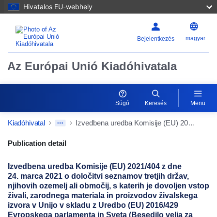
Hivatalos EU-webhely
magyar
Bejelentkezés
Az Európai Unió Kiadóhivatala
Súgó
Keresés
Menü
Kiadóhivatal
Izvedbena uredba Komisije (EU) 2021/404 z dne 24. marca 2021 o določitvi seznamov tretjih držav, njihovih ozemelj ali območij, s katerih je dovoljen vstop živali, zarodnega materiala in proizvodov živalskega izvora v Unijo v skladu z Uredbo (EU) 2016/429 Evropskega parlamenta in Sveta (Besedilo velja za EGP)
Publication Detail Actions Portlet
Publication detail
Izvedbena uredba Komisije (EU) 2021/404 z dne
24. marca 2021 o določitvi seznamov tretjih držav,
njihovih ozemelj ali območij, s katerih je dovoljen vstop
živali, zarodnega materiala in proizvodov živalskega
izvora v Unijo v skladu z Uredbo (EU) 2016/429
Evropskega parlamenta in Sveta (Besedilo velja za