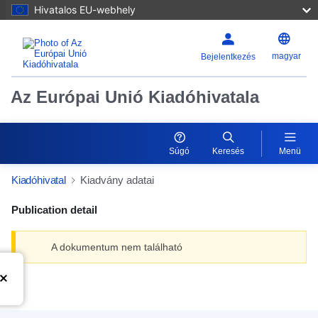
Hivatalos EU-webhely
magyar
Bejelentkezés
Az Európai Unió Kiadóhivatala
Súgó
Keresés
Menü
Kiadóhivatal
Kiadvány adatai
Publication detail
A dokumentum nem található