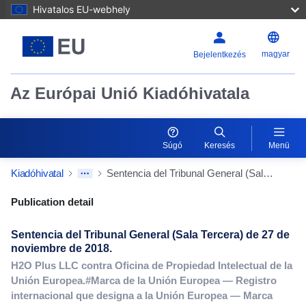
Hivatalos EU-webhely
magyar
Bejelentkezés
Az Európai Unió Kiadóhivatala
Súgó
Keresés
Menü
Kiadóhivatal
Sentencia del Tribunal General (Sala Tercera) de 27 de noviembre de 2018.
Publication Detail Actions Portlet
Publication detail
Sentencia del Tribunal General (Sala Tercera) de 27 de
noviembre de 2018.
H2O Plus LLC contra Oficina de Propiedad Intelectual de la
Unión Europea.#Marca de la Unión Europea — Registro
internacional que designa a la Unión Europea — Marca