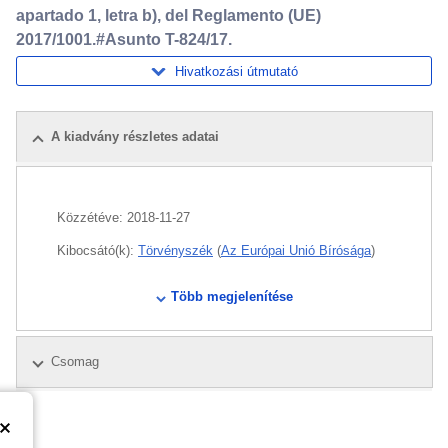
apartado 1, letra b), del Reglamento (UE)
2017/1001.#Asunto T-824/17.
Hivatkozási útmutató
A kiadvány részletes adatai
Közzétéve:
2018-11-27
Kibocsátó(k):
Törvényszék
(
Az Európai Unió Bírósága
)
CELEX : 62017TJ0824_INF
Több megjelenítése
Released on EU publications website:
2018-11-27
Csomag