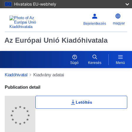
Hivatalos EU-webhely
magyar
Bejelentkezés
Az Európai Unió Kiadóhivatala
Súgó
Keresés
Menü
Kiadóhivatal
Kiadvány adatai
Publication Detail Actions Portlet
Publication detail
Letöltés