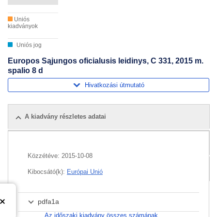
Uniós
kiadványok
Uniós jog
Europos Sąjungos oficialusis leidinys, C 331, 2015 m.
spalio 8 d
Hivatkozási útmutató
A kiadvány részletes adatai
Kapcsolódó kiadványok
Közzétéve:
2015-10-08
Csomag
Kibocsátó(k):
Európai Unió
pdfa1a
Az időszaki kiadvány összes számának