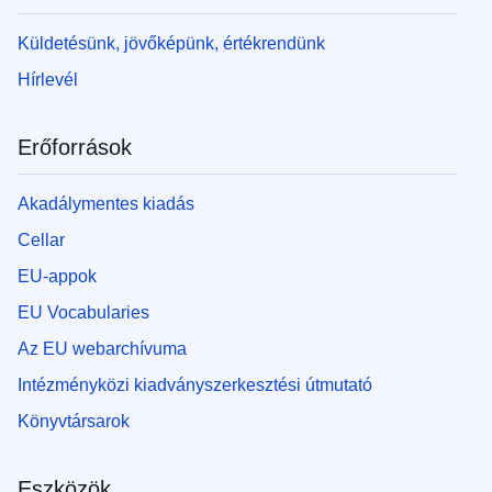
Küldetésünk, jövőképünk, értékrendünk
Hírlevél
Erőforrások
Akadálymentes kiadás
Cellar
EU-appok
EU Vocabularies
Az EU webarchívuma
Intézményközi kiadványszerkesztési útmutató
Könyvtársarok
Eszközök