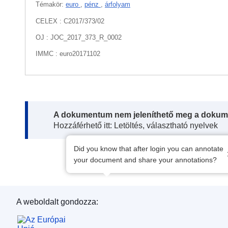
Témakör:
euro
,
pénz
,
árfolyam
CELEX : C2017/373/02
OJ : JOC_2017_373_R_0002
IMMC : euro20171102
Note:
A dokumentum nem jeleníthető meg a dokum
Hozzáférhető itt: Letöltés, választható nyelvek
Did you know that after login you can annotate
your document and share your annotations?
A weboldalt gondozza:
Az Európai Unió Kiadóhivatala