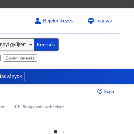
Bejelentkezés
magyar
Keresés
Egyéni keresés
kiadványok
Súgó
an
Beágyazás webhelyre