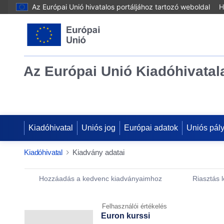
Az Európai Unió hivatalos portáljához tartozó weboldal
H
Az Európai Unió Kiadóhivatal
Kiadóhivatal
Uniós jog
Európai adatok
Uniós pál
Kiadóhivatal
Kiadvány adatai
Publication Detail Actions Portlet
Hozzáadás a kedvenc kiadványaimhoz
Riasztás 
Felhasználói értékelés
Euron kurssi