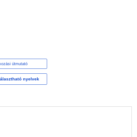
kozási útmutató
választható nyelvek