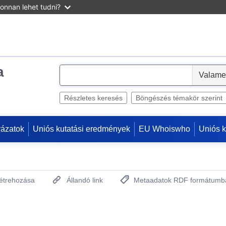
onnan lehet tudni?
a
S
e
l
Részletes keresés
Böngészés témakör szerint
e
c
yázatok
Uniós kutatási eredmények
EU Whoiswho
Uniós 
t
létrehozása
Állandó link
Metaadatok RDF formátumb
(Új ablakot nyit)