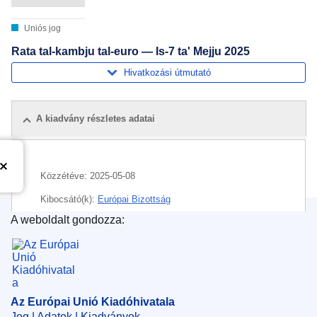
Uniós jog
Rata tal-kambju tal-euro — Is-7 ta' Mejju 2025
Hivatkozási útmutató
A kiadvány részletes adatai
Közzétéve:
2025-05-08
Kibocsátó(k):
Európai Bizottság
A weboldalt gondozza:
Témakör:
euro
,
pénz
,
árfolyam
Az Európai Unió Kiadóhivatala
CELEX : C/2025/02309
ELI :
C/2025/2309/oj
OJ : C_202502309
Az Európai Unió Kiadóhivatala
Jog | Adatok | Kiadványok