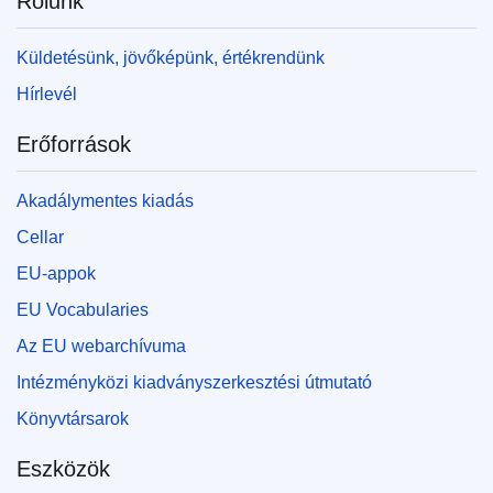
Rólunk
Küldetésünk, jövőképünk, értékrendünk
Hírlevél
Erőforrások
Akadálymentes kiadás
Cellar
EU-appok
EU Vocabularies
Az EU webarchívuma
Intézményközi kiadványszerkesztési útmutató
Könyvtársarok
Eszközök