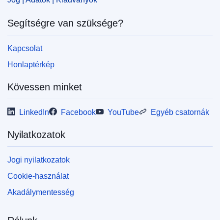
IMMC : 9999
Segítségre van szüksége?
pdfa2a
Kapcsolat
Az időszaki kiadvány összes számának
megjelenítése
Honlaptérkép
Kövessen minket
LinkedIn
Facebook
YouTube
Egyéb csatornák
Nyilatkozatok
Jogi nyilatkozatok
Cookie-használat
Akadálymentesség