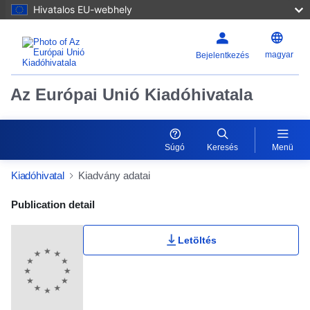
Hivatalos EU-webhely
magyar
Bejelentkezés
Az Európai Unió Kiadóhivatala
Súgó
Keresés
Menü
Kiadóhivatal
Kiadvány adatai
Publication Detail Actions Portlet
Publication detail
Letöltés