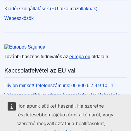
Kiadói szolgáltatások (EU-alkalmazottaknak)
Webeszközök
Európai Unió
További hasznos tudnivalók az
europa.eu
oldalain
Kapcsolatfelvétel az EU-val
Hívjon minket! Telefonszámunk: 00 800 6 7 8 9 10 11
Válasszon a többi telefonos kapcsolatfelvételi lehetőség
közül!
Honlapunk sütiket használ. Ha szeretne
Írjon nekünk kapcsolatfelvételi űrlapunk kitöltésével!
részletesebben tájékozódni a témáról, vagy
Jöjjön el személyesen az uniós központok egyikébe!
szeretné megváltoztatni a beállításokat,