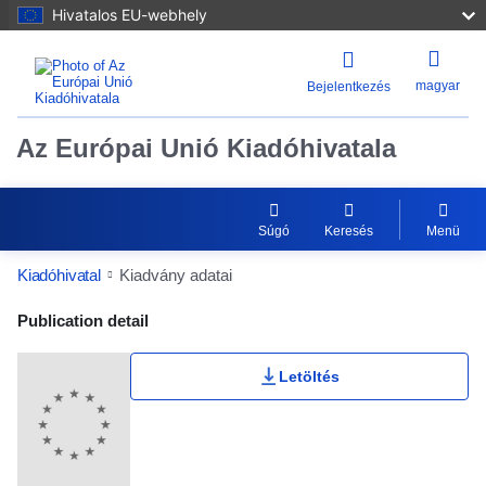
Hivatalos EU-webhely
magyar
Bejelentkezés
Az Európai Unió Kiadóhivatala
Súgó
Keresés
Menü
Kiadóhivatal
Kiadvány adatai
Publication Detail Actions Portlet
Publication detail
Letöltés