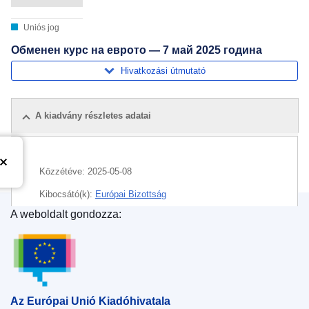
Uniós jog
Обменен курс на еврото — 7 май 2025 година
Hivatkozási útmutató
A kiadvány részletes adatai
Közzétéve:
2025-05-08
Kibocsátó(k):
Európai Bizottság
A weboldalt gondozza:
Témakör:
euro
,
pénz
,
árfolyam
Az Európai Unió Kiadóhivatala
CELEX : C/2025/02309
ELI :
C/2025/2309/oj
OJ : C_202502309
Az Európai Unió Kiadóhivatala