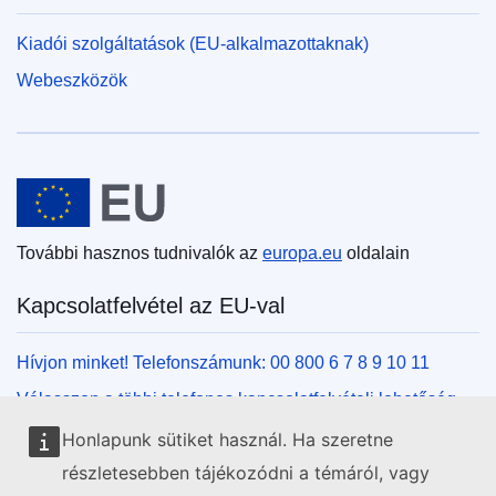
Kiadói szolgáltatások (EU-alkalmazottaknak)
Webeszközök
Európai Unió
További hasznos tudnivalók az
europa.eu
oldalain
Kapcsolatfelvétel az EU-val
Hívjon minket! Telefonszámunk: 00 800 6 7 8 9 10 11
Válasszon a többi telefonos kapcsolatfelvételi lehetőség
közül!
Honlapunk sütiket használ. Ha szeretne
Írjon nekünk kapcsolatfelvételi űrlapunk kitöltésével!
részletesebben tájékozódni a témáról, vagy
Jöjjön el személyesen az uniós központok egyikébe!