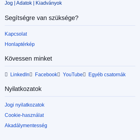
IMMC : 9999
Jog | Adatok | Kiadványok
Segítségre van szüksége?
pdfa2a
Az időszaki kiadvány összes számának
Kapcsolat
megjelenítése
Honlaptérkép
Kövessen minket
LinkedIn
Facebook
YouTube
Egyéb csatornák
Nyilatkozatok
Jogi nyilatkozatok
Cookie-használat
Akadálymentesség