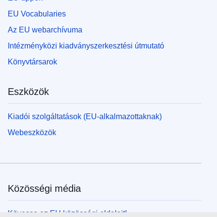
EU Vocabularies
Az EU webarchívuma
Intézményközi kiadványszerkesztési útmutató
Könyvtársarok
Eszközök
Kiadói szolgáltatások (EU-alkalmazottaknak)
Webeszközök
Közösségi média
Kövesse az EU közösségi oldalait!