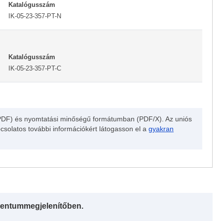
Katalógusszám
IK-05-23-357-PT-N
Katalógusszám
IK-05-23-357-PT-C
(PDF) és nyomtatási minőségű formátumban (PDF/X). Az uniós
solatos további információkért látogasson el a
gyakran
entummegjelenítőben.