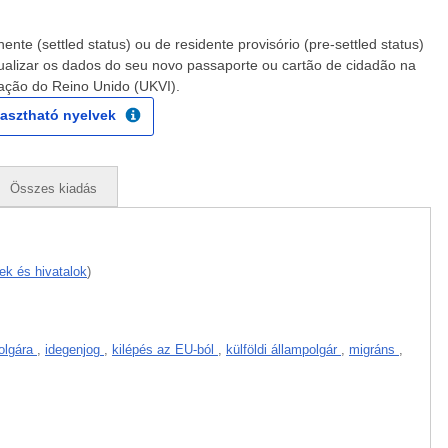
ente (settled status) ou de residente provisório (pre-settled status)
ualizar os dados do seu novo passaporte ou cartão de cidadão na
ração do Reino Unido (UKVI).
lasztható nyelvek
Összes kiadás
ek és hivatalok
)
olgára
,
idegenjog
,
kilépés az EU-ból
,
külföldi állampolgár
,
migráns
,