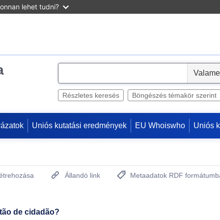
onnan lehet tudni?
a
S
e
l
Részletes keresés
Böngészés témakör szerint
e
c
yázatok
Uniós kutatási eredmények
EU Whoiswho
Uniós 
t
létrehozása
Állandó link
Metaadatok RDF formátumb
(Új ablakot nyit)
tão de cidadão?