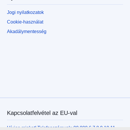
Jogi nyilatkozatok
Cookie-használat
Akadálymentesség
Kapcsolatfelvétel az EU-val
Hívjon minket! Telefonszámunk: 00 800 6 7 8 9 10 11