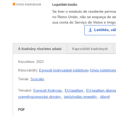
Uniós kiadványok
Legutóbbi kiadás
Se tiver o estatuto de residente perman
no Reino Unido, não se esqueça de at
sua conta do Serviço de Vistos e Imig
Letöltés, vá
A kiadvány részletes adatai
Kapcsolódó kiadványok
Közzétéve:
2023
Kibocsátó(k):
Egyesült királyságbeli küldöttség
(
Uniós küldöttség
Témák:
Szociális
Témakör:
Egyesült Királyság
,
EU-tagállam
,
EU-tagállam államp
személyazonossági okmány
,
tartózkodási engedély
,
útlevél
PDF