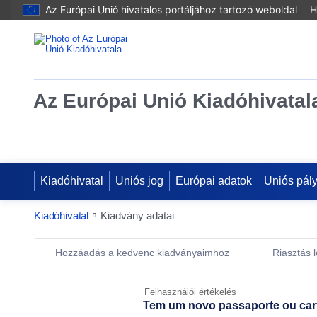
Az Európai Unió hivatalos portáljához tartozó weboldal
H
Az Európai Unió Kiadóhivatal
Kiadóhivatal
Uniós jog
Európai adatok
Uniós pál
Kiadóhivatal
Kiadvány adatai
Publication Detail Actions Portlet
Hozzáadás a kedvenc kiadványaimhoz
Riasztás 
Felhasználói értékelés
Tem um novo passaporte ou car