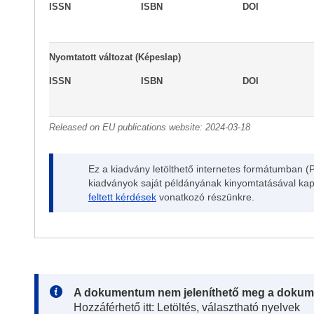
ISSN
ISBN
DOI
Nyomtatott változat (Képeslap)
ISSN
ISBN
DOI
Released on EU publications website:
2024-03-18
Ez a kiadvány letölthető internetes formátumban 
kiadványok saját példányának kinyomtatásával kapc
feltett kérdések
vonatkozó részünkre.
Note:
A dokumentum nem jeleníthető meg a dokum
Hozzáférhető itt: Letöltés, választható nyelvek