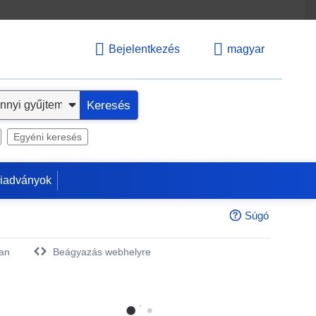
Bejelentkezés
magyar
Keresés
Egyéni keresés
kiadványok
Súgó
an
Beágyazás webhelyre