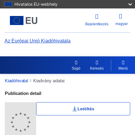
Hivatalos EU-webhely
magyar
Bejelentkezés
Az Európai Unió Kiadóhivatala
Súgó
Keresés
Menü
Kiadóhivatal
Kiadvány adatai
Publication Detail Actions Portlet
Publication detail
Letöltés