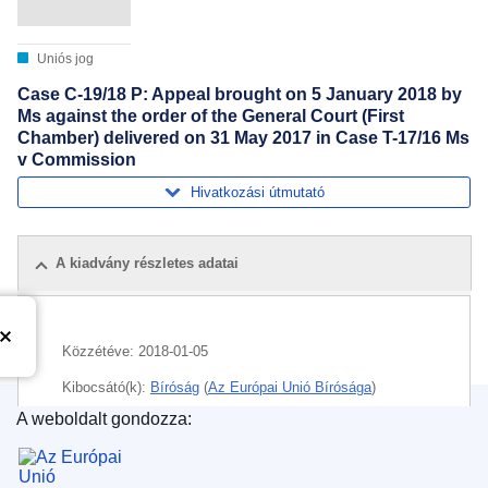
Uniós jog
Case C-19/18 P: Appeal brought on 5 January 2018 by
Ms against the order of the General Court (First
Chamber) delivered on 31 May 2017 in Case T-17/16 Ms
v Commission
Hivatkozási útmutató
A kiadvány részletes adatai
Közzétéve:
2018-01-05
Kibocsátó(k):
Bíróság
(
Az Európai Unió Bírósága
)
A weboldalt gondozza:
Témakör:
igazságszolgáltatáshoz való jog
,
Az Európai Unió Kiadóhivatala
kommunikációs szakma
,
kártalanítás
,
szerződéses
felelősség
,
titoktartás
,
uniós információkhoz való