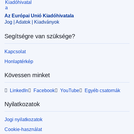
hozzáférés
Az Európai Unió Kiadóhivatala
CELEX : 62018CN0019
Jog | Adatok | Kiadványok
OJ : JOC_2018_083_R_0023
Segítségre van szüksége?
IMMC : PV-C-0019-2018
Kapcsolat
Honlaptérkép
Kövessen minket
LinkedIn
Facebook
YouTube
Egyéb csatornák
Nyilatkozatok
Jogi nyilatkozatok
Cookie-használat