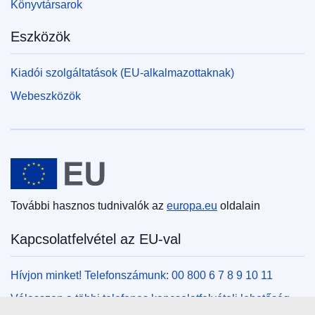
Könyvtársarok
Eszközök
Kiadói szolgáltatások (EU-alkalmazottaknak)
Webeszközök
Európai Unió
További hasznos tudnivalók az
europa.eu
oldalain
Kapcsolatfelvétel az EU-val
Hívjon minket! Telefonszámunk: 00 800 6 7 8 9 10 11
Válasszon a többi telefonos kapcsolatfelvételi lehetőség
közül!