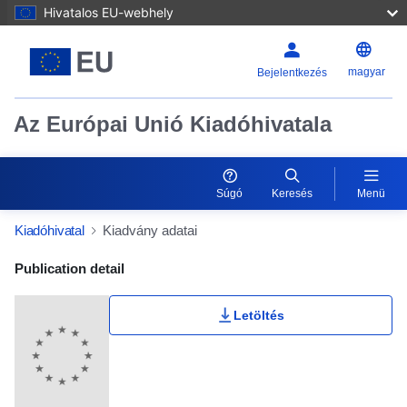
Hivatalos EU-webhely
magyar
Bejelentkezés
Az Európai Unió Kiadóhivatala
Súgó
Keresés
Menü
Kiadóhivatal
Kiadvány adatai
Publication Detail Actions Portlet
Publication detail
Letöltés