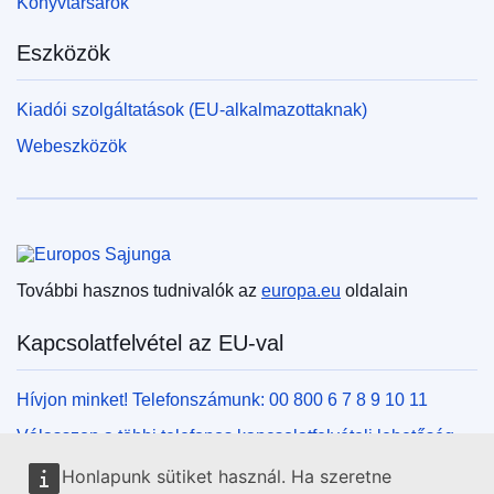
Könyvtársarok
Eszközök
Kiadói szolgáltatások (EU-alkalmazottaknak)
Webeszközök
Európai Unió
További hasznos tudnivalók az
europa.eu
oldalain
Kapcsolatfelvétel az EU-val
Hívjon minket! Telefonszámunk: 00 800 6 7 8 9 10 11
Válasszon a többi telefonos kapcsolatfelvételi lehetőség
közül!
Honlapunk sütiket használ. Ha szeretne