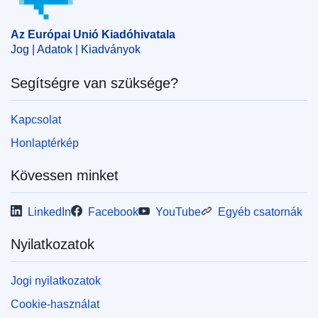
CELEX : 22017X1107(01)
Az Európai Unió Kiadóhivatala
OJ : JOL_2017_288_R_0001
Jog | Adatok | Kiadványok
IMMC : SN 5058 2017 INIT
Segítségre van szüksége?
Kapcsolat
Honlaptérkép
Kövessen minket
LinkedIn
Facebook
YouTube
Egyéb csatornák
Nyilatkozatok
Jogi nyilatkozatok
Cookie-használat