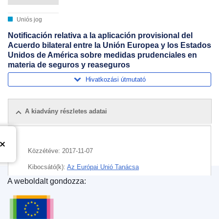
Uniós jog
Notificación relativa a la aplicación provisional del
Acuerdo bilateral entre la Unión Europea y los Estados
Unidos de América sobre medidas prudenciales en
materia de seguros y reaseguros
Hivatkozási útmutató
A kiadvány részletes adatai
Közzétéve:
2017-11-07
Kibocsátó(k):
Az Európai Unió Tanácsa
A weboldalt gondozza:
Témakör:
biztosítás
,
Egyesült Államok
,
ideiglenes
Az Európai Unió Kiadóhivatala
megállapodás (EU)
,
információcsere
,
kétoldalú
megállapodás
,
megállapodás (EU)
,
piacfelügyelet