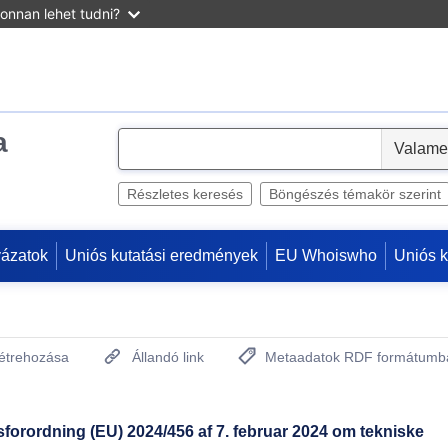
onnan lehet tudni?
a
S
e
l
Részletes keresés
Böngészés témakör szerint
e
c
yázatok
Uniós kutatási eredmények
EU Whoiswho
Uniós 
t
létrehozása
Állandó link
Metaadatok RDF formátumb
(Új ablakot nyit)
rordning (EU) 2024/456 af 7. februar 2024 om tekniske