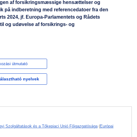
ingen af forsikringsmæssige hensættelser og
k på indberetning med referencedatoer fra den
rts 2024, jf. Europa-Parlamentets og Rådets
il og udøvelse af forsikrings- og
kozási útmutató
választható nyelvek
gyi Szolgáltatások és a Tőkepiaci Unió Főigazgatósága
(
Európai