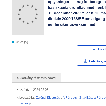
oplysninger til brug for beregn
basiskapitalgrundlag med henbli
31. december 2023 til den 30. ma
direktiv 2009/138/EF om adgang t
genforsikringsvirksomhed
Uniós jog
Hivat
Letöltés, 
A kiadvány részletes adatai
Közzétéve:
2024-02-08
Kibocsátó(k):
Európai Bizottság
,
A Pénzügyi Stabilitás, a Pénzü
Bizottság
)