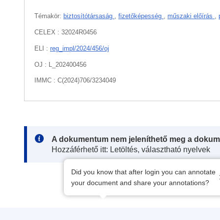
Témakör:
biztosítótársaság
,
fizetőképesség
,
műszaki előírás
,
CELEX : 32024R0456
ELI :
reg_impl/2024/456/oj
OJ : L_202400456
IMMC : C(2024)706/3234049
Note:
A dokumentum nem jeleníthető meg a dokum
Hozzáférhető itt: Letöltés, választható nyelvek
Did you know that after login you can annotate
your document and share your annotations?