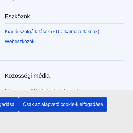
Eszközök
Kiadói szolgáltatások (EU-alkalmazottaknak)
Webeszközök
Közösségi média
Kövesse az EU közösségi oldalait!
ogadása
Csak az alapvető cookie-k elfogadása
Uniós intézmények és szervek
Keresés az uniós intézmények és szervek körében