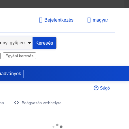
Bejelentkezés
magyar
Keresés
Egyéni keresés
kiadványok
Súgó
an
Beágyazás webhelyre