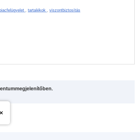
piacfelügyelet
,
tartalékok
,
viszontbiztosítás
entummegjelenítőben.