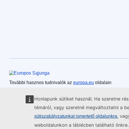
Európai Unió
További hasznos tudnivalók az
europa.eu
oldalain
Honlapunk sütiket használ. Ha szeretne ré
témáról, vagy szeretné megváltoztatni a beá
, vag
sütiszabályzatunkat ismertető oldalunkra
weboldalunkon a láblécben található linkre.