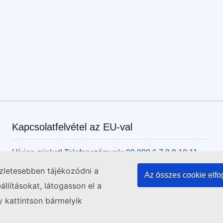
Kapcsolatfelvétel az EU-val
Hívjon minket! Telefonszámunk: 00 800 6 7 8 9 10 11
Válasszon a többi telefonos kapcsolatfelvételi lehetőség
szletesebben tájékozódni a
Az összes cookie elf
közül!
llításokat, látogasson el a
Írjon nekünk kapcsolatfelvételi űrlapunk kitöltésével!
y kattintson bármelyik
Jöjjön el személyesen az uniós központok egyikébe!