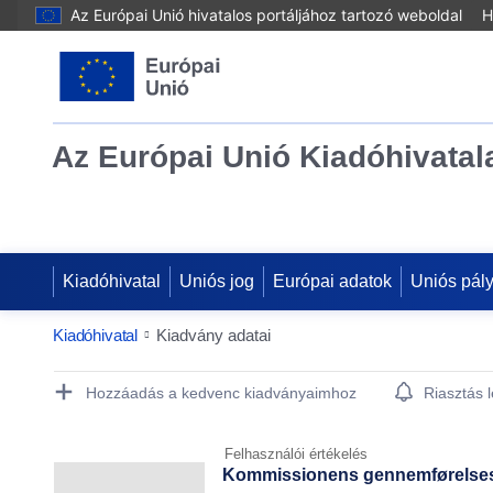
Az Európai Unió hivatalos portáljához tartozó weboldal
H
Az Európai Unió Kiadóhivatal
Kiadóhivatal
Uniós jog
Európai adatok
Uniós pál
Kiadóhivatal
Kiadvány adatai
Publication Detail Actions Portlet
Hozzáadás a kedvenc kiadványaimhoz
Riasztás 
Felhasználói értékelés
Kommissionens gennemførelsesfo