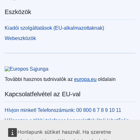
Eszközök
Kiadói szolgáltatások (EU-alkalmazottaknak)
Webeszközök
Európai Unió
További hasznos tudnivalók az
europa.eu
oldalain
Kapcsolatfelvétel az EU-val
Hívjon minket! Telefonszámunk: 00 800 6 7 8 9 10 11
Válasszon a többi telefonos kapcsolatfelvételi lehetőség
közül!
Honlapunk sütiket használ. Ha szeretne
Írjon nekünk kapcsolatfelvételi űrlapunk kitöltésével!