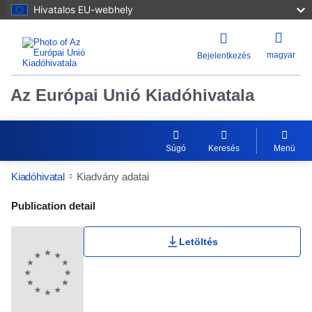
Hivatalos EU-webhely
magyar
Bejelentkezés
Az Európai Unió Kiadóhivatala
Súgó
Keresés
Menü
Kiadóhivatal
Kiadvány adatai
Publication Detail Actions Portlet
Publication detail
Letöltés