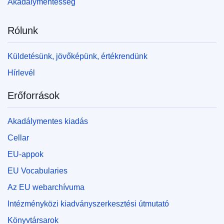
Akadálymentesség
Rólunk
Küldetésünk, jövőképünk, értékrendünk
Hírlevél
Erőforrások
Akadálymentes kiadás
Cellar
EU-appok
EU Vocabularies
Az EU webarchívuma
Intézményközi kiadványszerkesztési útmutató
Könyvtársarok