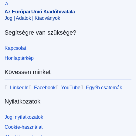
CELEX : 62018CB0685
Az Európai Unió Kiadóhivatala
OJ : JOC_2019_103_R_0026
Jog | Adatok | Kiadványok
IMMC : RAD-C-0685-2018
Segítségre van szüksége?
Kapcsolat
Honlaptérkép
Kövessen minket
LinkedIn
Facebook
YouTube
Egyéb csatornák
Nyilatkozatok
Jogi nyilatkozatok
Cookie-használat