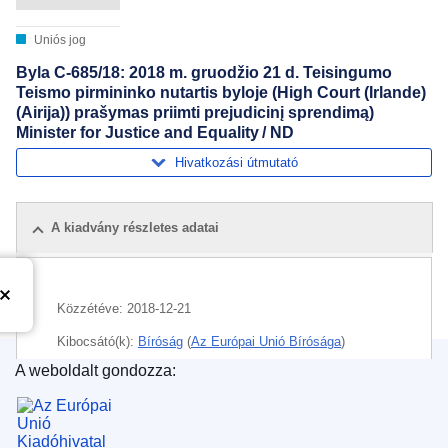
Uniós jog
Byla C-685/18: 2018 m. gruodžio 21 d. Teisingumo
Teismo pirmininko nutartis byloje (High Court (Irlande)
(Airija)) prašymas priimti prejudicinį sprendimą)
Minister for Justice and Equality / ND
Hivatkozási útmutató
A kiadvány részletes adatai
Közzétéve:
2018-12-21
Kibocsátó(k):
Bíróság
(
Az Európai Unió Bírósága
)
A weboldalt gondozza:
Témakör:
bírói hatalom
,
bíróság függetlensége
,
európai
Az Európai Unió Kiadóhivatala
elfogatóparancs
,
Litvánia
,
végrehajtó hatalom
,
ügyészség