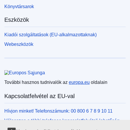
Könyvtársarok
Eszközök
Kiadói szolgáltatások (EU-alkalmazottaknak)
Webeszközök
Európai Unió
További hasznos tudnivalók az
europa.eu
oldalain
Kapcsolatfelvétel az EU-val
Hívjon minket! Telefonszámunk: 00 800 6 7 8 9 10 11
Válasszon a többi telefonos kapcsolatfelvételi lehetőség
közül!