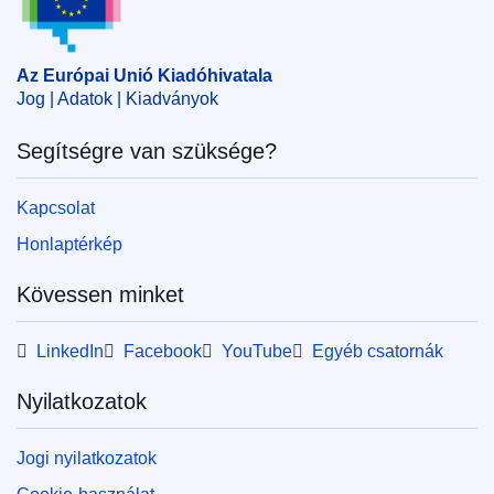
tenger
,
halászati jog
,
halászati terület
,
lobogó
,
Spanyolország
,
tengeri hal
,
tengeri halászat
,
uniós
vizek
Az Európai Unió Kiadóhivatala
CELEX : 32024R2739
Jog | Adatok | Kiadványok
ELI :
reg/2024/2739/oj
Segítségre van szüksége?
OJ : L_202402739
IMMC : C(2024)7345/3695294
Kapcsolat
Honlaptérkép
pdfa2a
Kövessen minket
Az időszaki kiadvány összes számának
megjelenítése
LinkedIn
Facebook
YouTube
Egyéb csatornák
Nyilatkozatok
Jogi nyilatkozatok