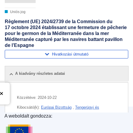
Uniós jog
Règlement (UE) 2024/2739 de la Commission du
17 octobre 2024 établissant une fermeture de pêcherie
pour le germon de la Méditerranée dans la mer
Méditerranée capturé par les navires battant pavillon
de l’Espagne
Hivatkozási útmutató
A kiadvány részletes adatai
Közzétéve:
2024-10-22
Kibocsátó(k):
Európai Bizottság
,
Tengerügyi és
Halászati Főigazgatóság
(
Európai Bizottság
)
A weboldalt gondozza:
Az Európai Unió Kiadóhivatala
Témakör:
fajonkénti fogás
,
fogási kvóta
,
Földközi-