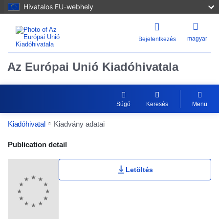
Hivatalos EU-webhely
magyar
Bejelentkezés
Az Európai Unió Kiadóhivatala
Súgó
Keresés
Menü
Kiadóhivatal
Kiadvány adatai
Publication Detail Actions Portlet
Publication detail
Letöltés