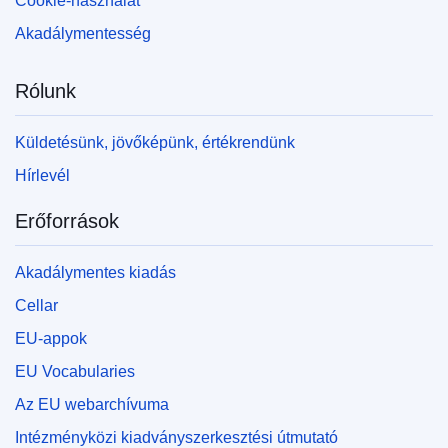
Cookie-használat
Akadálymentesség
Rólunk
Küldetésünk, jövőképünk, értékrendünk
Hírlevél
Erőforrások
Akadálymentes kiadás
Cellar
EU-appok
EU Vocabularies
Az EU webarchívuma
Intézményközi kiadványszerkesztési útmutató