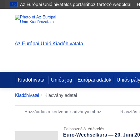
Az Európai Unió hivatalos portáljához tartozó weboldal
H
Az Európai Unió Kiadóhivatala
Kiadóhivatal
Uniós jog
Európai adatok
Uniós pál
Kiadóhivatal
Kiadvány adatai
Publication Detail Actions Portlet
Hozzáadás a kedvenc kiadványaimhoz
Riasztás 
Felhasználói értékelés
Euro-Wechselkurs — 20. Juni 2