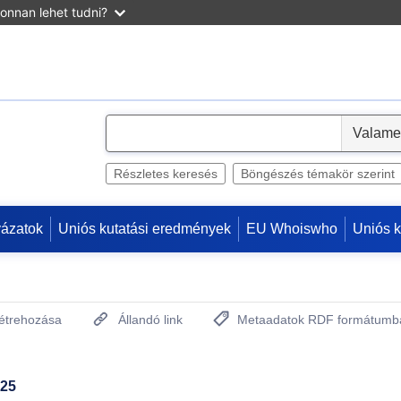
onnan lehet tudni?
S
e
l
Részletes keresés
Böngészés témakör szerint
e
c
yázatok
Uniós kutatási eredmények
EU Whoiswho
Uniós 
t
létrehozása
Állandó link
Metaadatok RDF formátumb
(Új ablakot nyit)
025