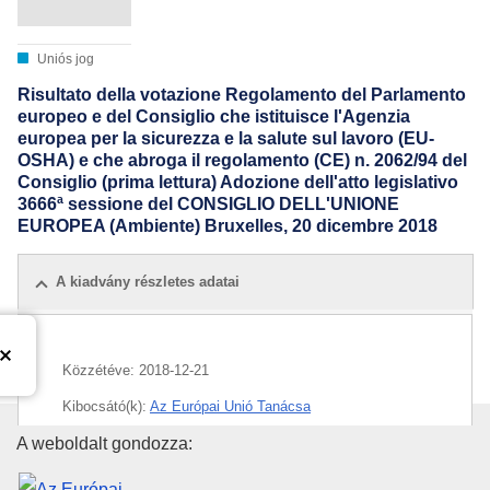
Uniós jog
Risultato della votazione Regolamento del Parlamento
europeo e del Consiglio che istituisce l'Agenzia
europea per la sicurezza e la salute sul lavoro (EU-
OSHA) e che abroga il regolamento (CE) n. 2062/94 del
Consiglio (prima lettura) Adozione dell'atto legislativo
3666ª sessione del CONSIGLIO DELL'UNIONE
EUROPEA (Ambiente) Bruxelles, 20 dicembre 2018
A kiadvány részletes adatai
Közzétéve:
2018-12-21
Kibocsátó(k):
Az Európai Unió Tanácsa
Az Európai Unió Kiadóhivatala
A weboldalt gondozza:
IMMC : ST 15710 2018 INIT