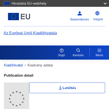
Hivatalos EU-webhely
magyar
Bejelentkezés
Az Európai Unió Kiadóhivatala
Súgó
Keresés
Menü
Kiadóhivatal
Kiadvány adatai
Publication Detail Actions Portlet
Publication detail
Letöltés