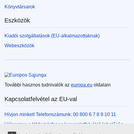
Könyvtársarok
Eszközök
Kiadói szolgáltatások (EU-alkalmazottaknak)
Webeszközök
Európai Unió
További hasznos tudnivalók az
europa.eu
oldalain
Kapcsolatfelvétel az EU-val
Hívjon minket! Telefonszámunk: 00 800 6 7 8 9 10 11
Válasszon a többi telefonos kapcsolatfelvételi lehetőség
közül!