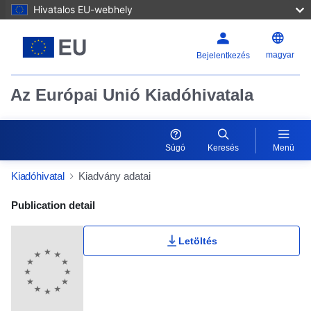
Hivatalos EU-webhely
magyar
Bejelentkezés
Az Európai Unió Kiadóhivatala
Súgó
Keresés
Menü
Kiadóhivatal
Kiadvány adatai
Publication Detail Actions Portlet
Publication detail
Letöltés