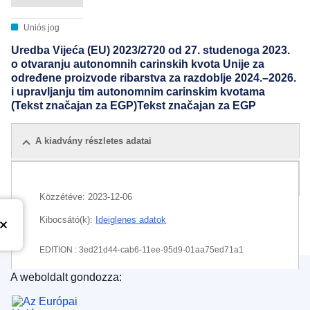
Uniós jog
Uredba Vijeća (EU) 2023/2720 od 27. studenoga 2023.
o otvaranju autonomnih carinskih kvota Unije za
određene proizvode ribarstva za razdoblje 2024.–2026.
i upravljanju tim autonomnim carinskim kvotama
(Tekst značajan za EGP)Tekst značajan za EGP
A kiadvány részletes adatai
Összes kiadás
Közzétéve:
2023-12-06
Kibocsátó(k):
Ideiglenes adatok
EDITION : 3ed21d44-cab6-11ee-95d9-01aa75ed71a1
A weboldalt gondozza:
EDITION : 4a072ba6-5989-11ef-acbc-01aa75ed71a1
Az Európai Unió Kiadóhivatala