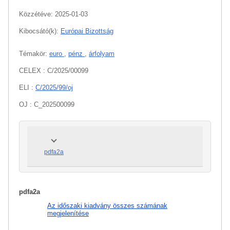
Közzétéve:
2025-01-03
Kibocsátó(k):
Európai Bizottság
Témakör:
euro
,
pénz
,
árfolyam
CELEX : C/2025/00099
ELI :
C/2025/99/oj
OJ : C_202500099
pdfa2a
pdfa2a
Az időszaki kiadvány összes számának
megjelenítése