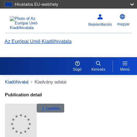
Hivatalos EU-webhely
magyar
Bejelentkezés
Az Európai Unió Kiadóhivatala
Súgó
Keresés
Menü
Kiadóhivatal
Kiadvány adatai
Publication Detail Actions Portlet
Publication detail
Letöltés