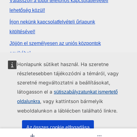
Válasszon a többi telefonos kapcsolatfelvételi
lehetőség közül!
Írjon nekünk kapcsolatfelvételi űrlapunk
kitöltésével!
Jöjjön el személyesen az uniós központok
egyikébe!
Honlapunk sütiket használ. Ha szeretne
Közösségi média
részletesebben tájékozódni a témáról, vagy
szeretné megváltoztatni a beállításokat,
Kövesse az EU közösségi oldalait!
látogasson el a
sütiszabályzatunkat ismertető
, vagy kattintson bármelyik
oldalunkra
Uniós intézmények és szervek
weboldalunkon a láblécben található linkre.
Keresés az uniós intézmények és szervek körében
Az összes cookie elfogadása