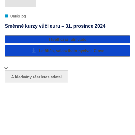
Uniós jog
Směnné kurzy vůči euru – 31. prosince 2024
Hivatkozási útmutató
Letöltés, választható nyelvek
Close
A kiadvány részletes adatai