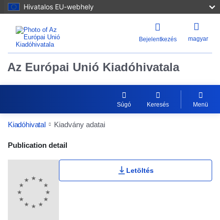
Hivatalos EU-webhely
magyar
Bejelentkezés
Az Európai Unió Kiadóhivatala
Súgó
Keresés
Menü
Kiadóhivatal
Kiadvány adatai
Publication Detail Actions Portlet
Publication detail
Letöltés