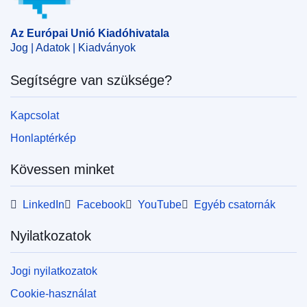
iskolai mobilitás
,
személyi fejlődés
,
uniós program
CELEX : 42020Y1201(01)
Az Európai Unió Kiadóhivatala
Jog | Adatok | Kiadványok
OJ : JOC_2020_415_R_0001
Segítségre van szüksége?
Kapcsolat
Honlaptérkép
Kövessen minket
LinkedIn
Facebook
YouTube
Egyéb csatornák
Nyilatkozatok
Jogi nyilatkozatok
Cookie-használat