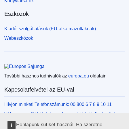
Könyvtársarok
Eszközök
Kiadói szolgáltatások (EU-alkalmazottaknak)
Webeszközök
Európai Unió
További hasznos tudnivalók az
europa.eu
oldalain
Kapcsolatfelvétel az EU-val
Hívjon minket! Telefonszámunk: 00 800 6 7 8 9 10 11
Válasszon a többi telefonos kapcsolatfelvételi lehetőség
közül!
Honlapunk sütiket használ. Ha szeretne