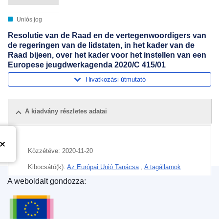
Uniós jog
Resolutie van de Raad en de vertegenwoordigers van
de regeringen van de lidstaten, in het kader van de
Raad bijeen, over het kader voor het instellen van een
Europese jeugdwerkagenda 2020/C 415/01
Hivatkozási útmutató
A kiadvány részletes adatai
Közzétéve:
2020-11-20
Kibocsátó(k):
Az Európai Unió Tanácsa
,
A tagállamok
kormányainak képviselői
(
A tagállamok
)
A weboldalt gondozza:
Az Európai Unió Kiadóhivatala
Témakör:
együttműködés az oktatás területén
,
fiatal
személy
,
fiatalok csereprogramja
,
ifjúságpolitika
,