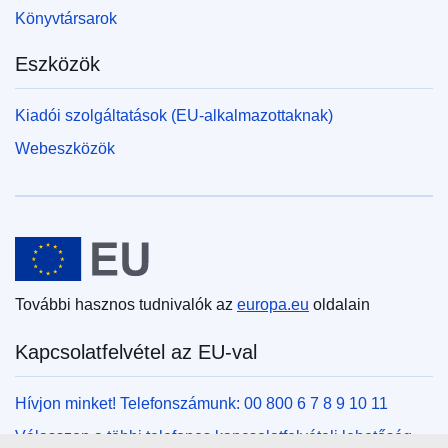
Könyvtársarok
Eszközök
Kiadói szolgáltatások (EU-alkalmazottaknak)
Webeszközök
Európai Unió
További hasznos tudnivalók az
europa.eu
oldalain
Kapcsolatfelvétel az EU-val
Hívjon minket! Telefonszámunk: 00 800 6 7 8 9 10 11
Válasszon a többi telefonos kapcsolatfelvételi lehetőség