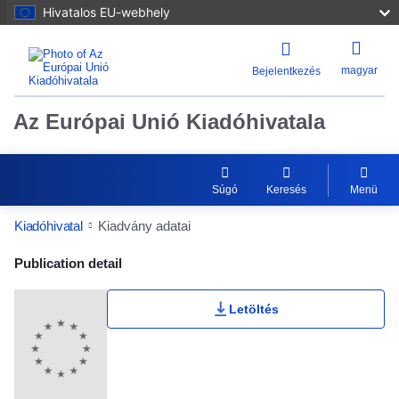
Hivatalos EU-webhely
magyar
Bejelentkezés
Az Európai Unió Kiadóhivatala
Súgó
Keresés
Menü
Kiadóhivatal
Kiadvány adatai
Publication Detail Actions Portlet
Publication detail
Letöltés