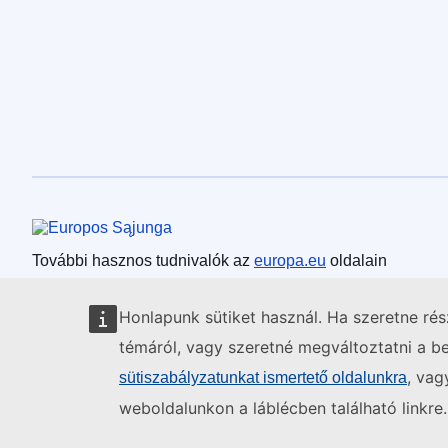
Európai Unió
További hasznos tudnivalók az
europa.eu
oldalain
Honlapunk sütiket használ. Ha szeretne ré
témáról, vagy szeretné megváltoztatni a beá
, vag
sütiszabályzatunkat ismertető oldalunkra
weboldalunkon a láblécben található linkre.