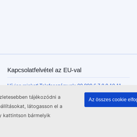
Kapcsolatfelvétel az EU-val
Hívjon minket! Telefonszámunk: 00 800 6 7 8 9 10 11
Válasszon a többi telefonos kapcsolatfelvételi lehetőség
szletesebben tájékozódni a
Az összes cookie elf
közül!
llításokat, látogasson el a
Írjon nekünk kapcsolatfelvételi űrlapunk kitöltésével!
y kattintson bármelyik
Jöjjön el személyesen az uniós központok egyikébe!