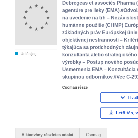
Debregeas et associés Pharma (
agentúre pre lieky (EMA).#Odvol
na uvedenie na trh – Nezávislosť
humánne použitie (CHMP) Európs
základných práv Európskej únie
objektívnej nestrannosti – Krité
týkajúca sa protichodných záu
Uniós jog
konzultanta alebo strategickéh
výrobky – Postup nového posúden
Usmernenia EMA – Konzultácia 
skupinou odborníkov.#Vec C-291
Csomag része
Hivat
Letöltés, 
A kiadvány részletes adatai
Csomag