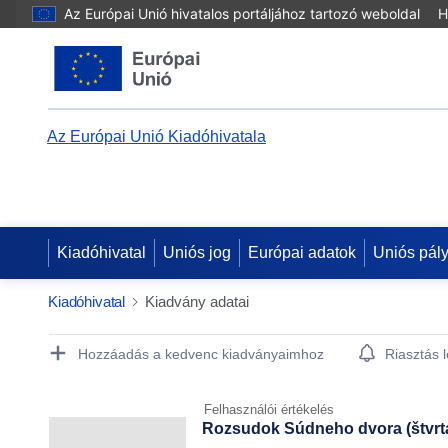
Az Európai Unió hivatalos portáljához tartozó weboldal
H
Az Európai Unió Kiadóhivatala
Kiadóhivatal
Uniós jog
Európai adatok
Uniós pál
Kiadóhivatal
Kiadvány adatai
Publication Detail Actions Portlet
Hozzáadás a kedvenc kiadványaimhoz
Riasztás 
Felhasználói értékelés
Rozsudok Súdneho dvora (štvrtá