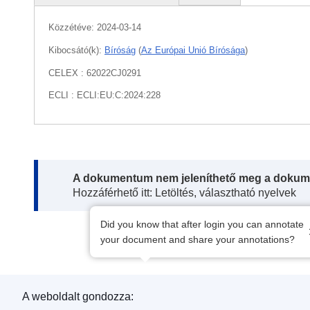
Közzétéve:
2024-03-14
Kibocsátó(k):
Bíróság
(
Az Európai Unió Bírósága
)
CELEX : 62022CJ0291
ECLI : ECLI:EU:C:2024:228
Note:
A dokumentum nem jeleníthető meg a dokum
Hozzáférhető itt: Letöltés, választható nyelvek
Did you know that after login you can annotate
your document and share your annotations?
A weboldalt gondozza: