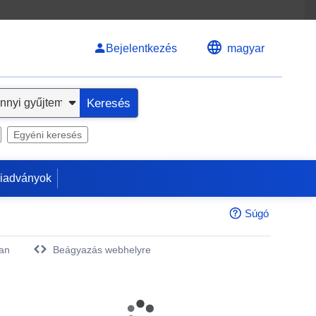
Bejelentkezés
magyar
Keresés
Egyéni keresés
kiadványok
Súgó
an
Beágyazás webhelyre