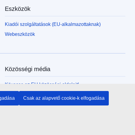
Eszközök
Kiadói szolgáltatások (EU-alkalmazottaknak)
Webeszközök
Közösségi média
Kövesse az EU közösségi oldalait!
ogadása
Csak az alapvető cookie-k elfogadása
Uniós intézmények és szervek
Keresés az uniós intézmények és szervek körében