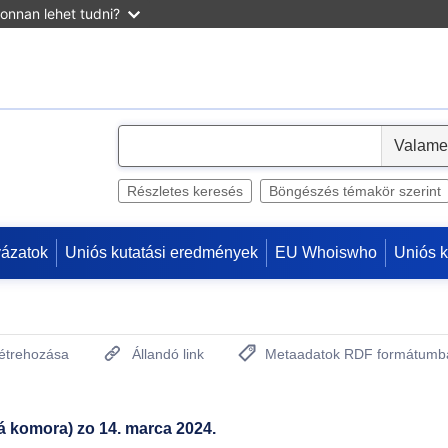
onnan lehet tudni?
S
e
l
Részletes keresés
Böngészés témakör szerint
e
c
yázatok
Uniós kutatási eredmények
EU Whoiswho
Uniós 
t
létrehozása
Állandó link
Metaadatok RDF formátumb
(Új ablakot nyit)
 komora) zo 14. marca 2024.