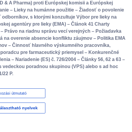
D & A Pharma) proti Európskej komisii a Európskej
anie – Lieky na humánne použitie – Žiadosť o povolenie
 odborníkov, s ktorými konzultuje Výbor pre lieky na
kej agentúry pre lieky (EMA) – Článok 41 Charty
 – Právo na riadnu správu vecí verejných – Požiadavka
riá na overenie absencie konfliktu záujmov – Politika EMA
jmov – Činnosť hlavného výskumného pracovníka,
o poradcu pre farmaceutický priemysel – Konkurenčné
ia – Nariadenie (ES) č. 726/2004 – Články 56, 62 a 63 –
s vedeckou poradnou skupinou (VPS) alebo s ad hoc
/22 P.
kozási útmutató
választható nyelvek