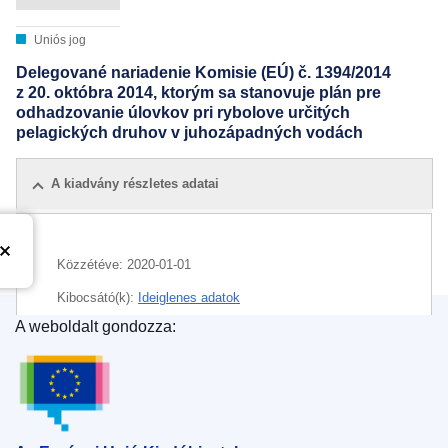
Uniós jog
Delegované nariadenie Komisie (EÚ) č. 1394/2014
z 20. októbra 2014, ktorým sa stanovuje plán pre
odhadzovanie úlovkov pri rybolove určitých
pelagických druhov v juhozápadných vodách
A kiadvány részletes adatai
Közzétéve:
2020-01-01
Kibocsátó(k):
Ideiglenes adatok
A weboldalt gondozza:
CELEX : 02014R1394-20200101
Az Európai Unió Kiadóhivatala
ELI :
reg_del/2014/1394/2020-01-01