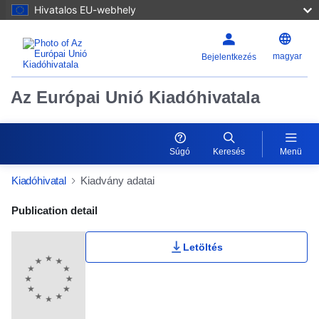
Hivatalos EU-webhely
magyar
Bejelentkezés
Az Európai Unió Kiadóhivatala
Súgó
Keresés
Menü
Kiadóhivatal
Kiadvány adatai
Publication Detail Actions Portlet
Publication detail
Letöltés