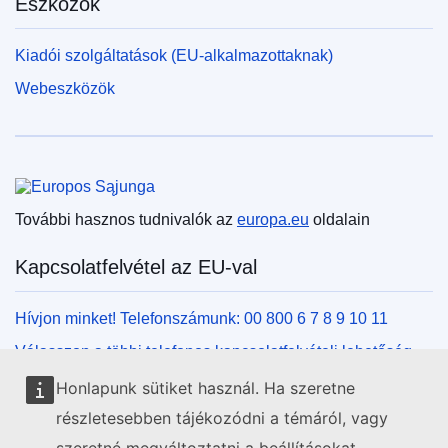
Eszközök
Kiadói szolgáltatások (EU-alkalmazottaknak)
Webeszközök
Európai Unió
További hasznos tudnivalók az
europa.eu
oldalain
Kapcsolatfelvétel az EU-val
Hívjon minket! Telefonszámunk: 00 800 6 7 8 9 10 11
Válasszon a többi telefonos kapcsolatfelvételi lehetőség
közül!
Honlapunk sütiket használ. Ha szeretne
Írjon nekünk kapcsolatfelvételi űrlapunk kitöltésével!
részletesebben tájékozódni a témáról, vagy
Jöjjön el személyesen az uniós központok egyikébe!