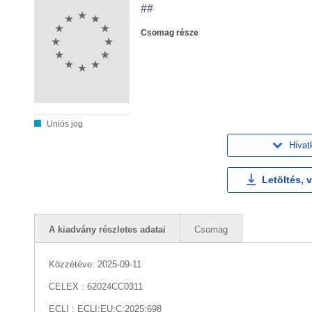
##
Csomag része
Uniós jog
Hivat
Letöltés, 
A kiadvány részletes adatai
Csomag
Közzétéve:
2025-09-11
CELEX : 62024CC0311
ECLI : ECLI:EU:C:2025:698