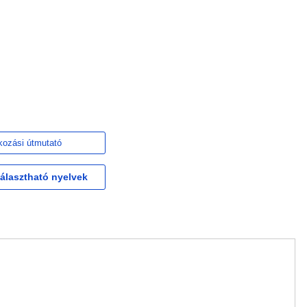
kozási útmutató
választható nyelvek