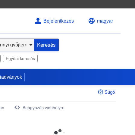
Bejelentkezés
magyar
Keresés
Egyéni keresés
kiadványok
Súgó
an
Beágyazás webhelyre