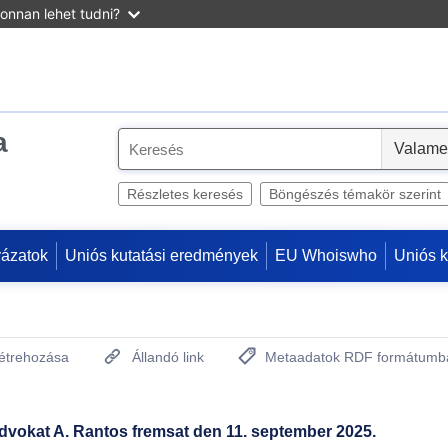
onnan lehet tudni?
a
S
e
l
Részletes keresés
Böngészés témakör szerint
e
c
yázatok
Uniós kutatási eredmények
EU Whoiswho
Uniós 
t
létrehozása
Állandó link
Metaadatok RDF formátumb
(Új ablakot nyit)
ladvokat A. Rantos fremsat den 11. september 2025.