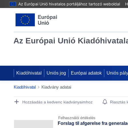
Az Európai Unió hivatalos portáljához tartozó weboldal
H
Az Európai Unió Kiadóhivatal
Kiadóhivatal
Uniós jog
Európai adatok
Uniós pál
Kiadóhivatal
Kiadvány adatai
Publication Detail Actions Portlet
Hozzáadás a kedvenc kiadványaimhoz
Riasztás 
Felhasználói értékelés
Forslag til afgørelse fra genera