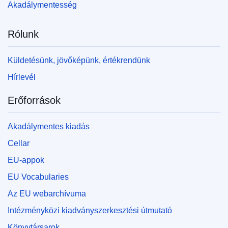
Akadálymentesség
Rólunk
Küldetésünk, jövőképünk, értékrendünk
Hírlevél
Erőforrások
Akadálymentes kiadás
Cellar
EU-appok
EU Vocabularies
Az EU webarchívuma
Intézményközi kiadványszerkesztési útmutató
Könyvtársarok