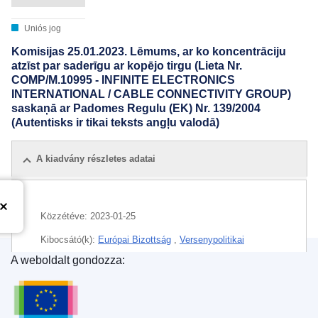
Uniós jog
Komisijas 25.01.2023. Lēmums, ar ko koncentrāciju
atzīst par saderīgu ar kopējo tirgu (Lieta Nr.
COMP/M.10995 - INFINITE ELECTRONICS
INTERNATIONAL / CABLE CONNECTIVITY GROUP)
saskaņā ar Padomes Regulu (EK) Nr. 139/2004
(Autentisks ir tikai teksts angļu valodā)
A kiadvány részletes adatai
Közzétéve:
2023-01-25
Kibocsátó(k):
Európai Bizottság
,
Versenypolitikai
Főigazgatóság
(
Európai Bizottság
)
A weboldalt gondozza:
Az Európai Unió Kiadóhivatala
CELEX : 32023M10995
IMMC : M.10995