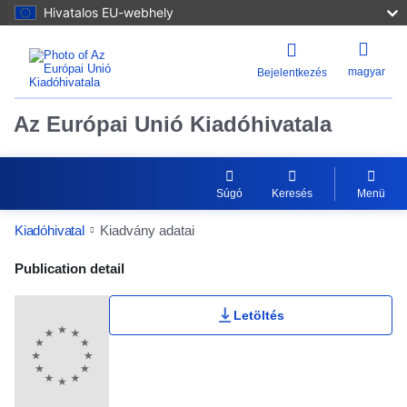
Hivatalos EU-webhely
magyar
Bejelentkezés
Az Európai Unió Kiadóhivatala
Súgó
Keresés
Menü
Kiadóhivatal
Kiadvány adatai
Publication Detail Actions Portlet
Publication detail
Letöltés