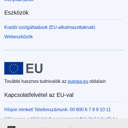
Eszközök
Kiadói szolgáltatások (EU-alkalmazottaknak)
Webeszközök
Európai Unió
További hasznos tudnivalók az
europa.eu
oldalain
Kapcsolatfelvétel az EU-val
Hívjon minket! Telefonszámunk: 00 800 6 7 8 9 10 11
Válasszon a többi telefonos kapcsolatfelvételi lehetőség
közül!