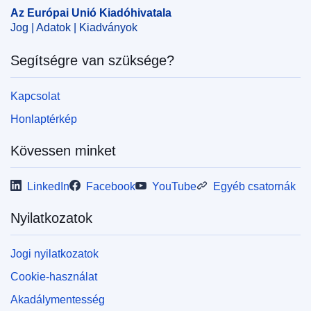
Az Európai Unió Kiadóhivatala
CELEX : 32024B06848
Jog | Adatok | Kiadványok
ELI :
C/2024/6848/oj
Segítségre van szüksége?
OJ : C_202406848
IMMC : 20-CDT-B2025-XML
Kapcsolat
Honlaptérkép
pdfa2a
Az időszaki kiadvány összes számának
Kövessen minket
megjelenítése
LinkedIn
Facebook
YouTube
Egyéb csatornák
Nyilatkozatok
Jogi nyilatkozatok
Cookie-használat
Akadálymentesség