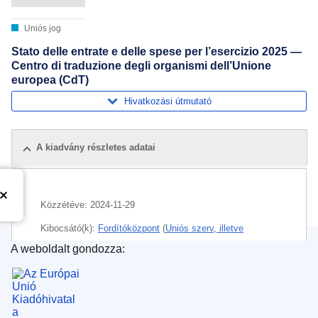
Uniós jog
Stato delle entrate e delle spese per l’esercizio 2025 —
Centro di traduzione degli organismi dell’Unione
europea (CdT)
Hivatkozási útmutató
A kiadvány részletes adatai
Közzétéve:
2024-11-29
Kibocsátó(k):
Fordítóközpont
(
Uniós szerv, illetve
ügynökség
)
A weboldalt gondozza:
Az Európai Unió Kiadóhivatala
Témakör:
elszámolások nyilvánossága
,
költségvetési
források
,
költségvetési év
,
uniós kiadás
,
általános
költségvetés (EU)