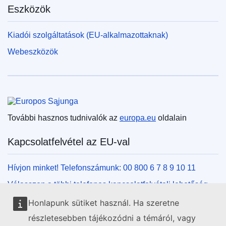
Eszközök
Kiadói szolgáltatások (EU-alkalmazottaknak)
Webeszközök
Európai Unió
További hasznos tudnivalók az
europa.eu
oldalain
Kapcsolatfelvétel az EU-val
Hívjon minket! Telefonszámunk: 00 800 6 7 8 9 10 11
Válasszon a többi telefonos kapcsolatfelvételi lehetőség
közül!
Honlapunk sütiket használ. Ha szeretne
Írjon nekünk kapcsolatfelvételi űrlapunk kitöltésével!
részletesebben tájékozódni a témáról, vagy