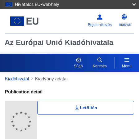
Hivatalos EU-webhely
magyar
Bejelentkezés
Az Európai Unió Kiadóhivatala
Súgó
Keresés
Menü
Kiadóhivatal
Kiadvány adatai
Publication Detail Actions Portlet
Publication detail
Letöltés