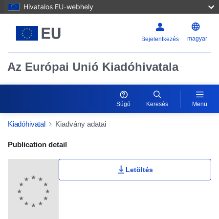
Hivatalos EU-webhely
magyar
Bejelentkezés
Az Európai Unió Kiadóhivatala
Súgó
Keresés
Menü
Kiadóhivatal
Kiadvány adatai
Publication Detail Actions Portlet
Publication detail
Letöltés