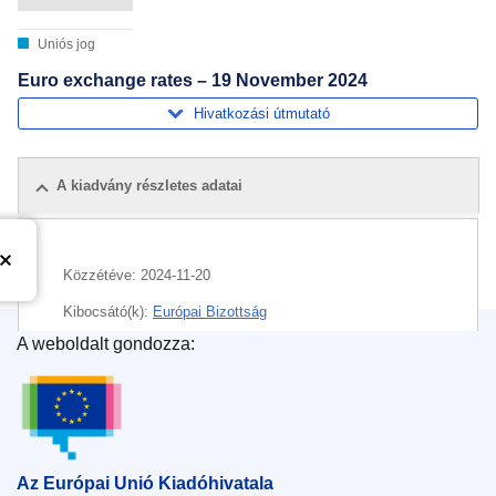
Uniós jog
Euro exchange rates – 19 November 2024
Hivatkozási útmutató
A kiadvány részletes adatai
Közzétéve:
2024-11-20
Kibocsátó(k):
Európai Bizottság
A weboldalt gondozza:
Témakör:
euro
,
pénz
,
árfolyam
Az Európai Unió Kiadóhivatala
CELEX : C/2024/06704
ELI :
C/2024/6704/oj
OJ : C_202406704
Az Európai Unió Kiadóhivatala