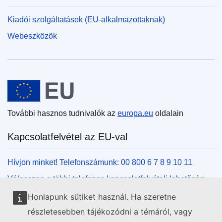
Kiadói szolgáltatások (EU-alkalmazottaknak)
Webeszközök
Európai Unió
További hasznos tudnivalók az
europa.eu
oldalain
Kapcsolatfelvétel az EU-val
Hívjon minket! Telefonszámunk: 00 800 6 7 8 9 10 11
Válasszon a többi telefonos kapcsolatfelvételi lehetőség
közül!
Honlapunk sütiket használ. Ha szeretne
Írjon nekünk kapcsolatfelvételi űrlapunk kitöltésével!
részletesebben tájékozódni a témáról, vagy
Jöjjön el személyesen az uniós központok egyikébe!