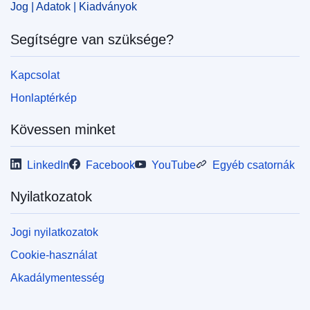
IMMC : 9999
Jog | Adatok | Kiadványok
Segítségre van szüksége?
pdfa2a
Az időszaki kiadvány összes számának
Kapcsolat
megjelenítése
Honlaptérkép
Kövessen minket
LinkedIn
Facebook
YouTube
Egyéb csatornák
Nyilatkozatok
Jogi nyilatkozatok
Cookie-használat
Akadálymentesség