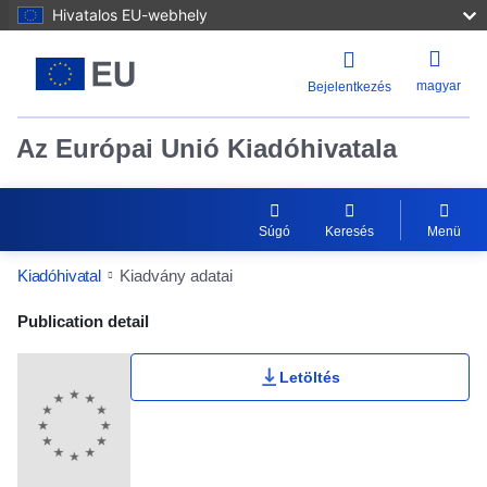
Hivatalos EU-webhely
magyar
Bejelentkezés
Az Európai Unió Kiadóhivatala
Súgó
Keresés
Menü
Kiadóhivatal
Kiadvány adatai
Publication Detail Actions Portlet
Publication detail
Letöltés