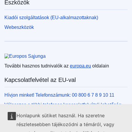
Eszközök
Kiadói szolgáltatások (EU-alkalmazottaknak)
Webeszközök
Európai Unió
További hasznos tudnivalók az
europa.eu
oldalain
Kapcsolatfelvétel az EU-val
Hívjon minket! Telefonszámunk: 00 800 6 7 8 9 10 11
Válasszon a többi telefonos kapcsolatfelvételi lehetőség
közül!
Honlapunk sütiket használ. Ha szeretne
Írjon nekünk kapcsolatfelvételi űrlapunk kitöltésével!
részletesebben tájékozódni a témáról, vagy
Jöjjön el személyesen az uniós központok egyikébe!