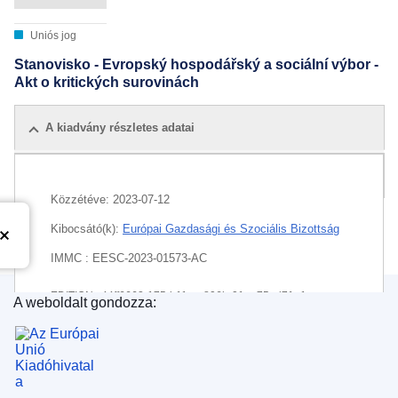
Uniós jog
Stanovisko - Evropský hospodářský a sociální výbor -
Akt o kritických surovinách
A kiadvány részletes adatai
Összes kiadás
Közzétéve:
2023-07-12
Kibocsátó(k):
Európai Gazdasági és Szociális Bizottság
IMMC : EESC-2023-01573-AC
EDITION : 44ff6662-175d-11ee-806b-01aa75ed71a1
A weboldalt gondozza:
Az Európai Unió Kiadóhivatala
EDITION : 2736c15b-5e6d-11ee-9220-01aa75ed71a1