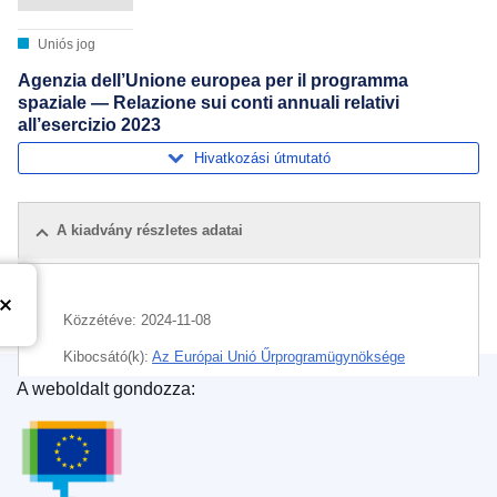
Uniós jog
Agenzia dell’Unione europea per il programma
spaziale — Relazione sui conti annuali relativi
all’esercizio 2023
Hivatkozási útmutató
A kiadvány részletes adatai
Közzétéve:
2024-11-08
Kibocsátó(k):
Az Európai Unió Űrprogramügynöksége
(
Uniós szerv, illetve ügynökség
)
A weboldalt gondozza:
Az Európai Unió Kiadóhivatala
Témakör:
elszámolások nyilvánossága
,
költségvetési év
CELEX : 52024XX06543