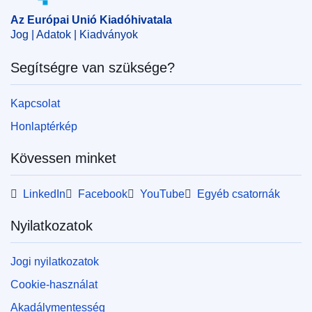
ELI :
C/2024/6543/oj
Az Európai Unió Kiadóhivatala
OJ : C_202406543
Jog | Adatok | Kiadványok
Segítségre van szüksége?
pdfa2a
Az időszaki kiadvány összes számának
megjelenítése
Kapcsolat
Honlaptérkép
Kövessen minket
LinkedIn
Facebook
YouTube
Egyéb csatornák
Nyilatkozatok
Jogi nyilatkozatok
Cookie-használat
Akadálymentesség