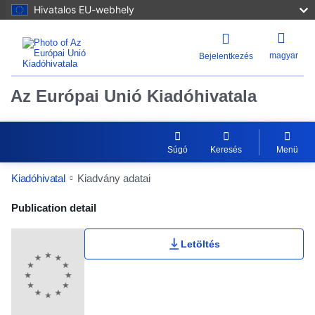
Hivatalos EU-webhely
magyar
Bejelentkezés
Az Európai Unió Kiadóhivatala
Súgó
Keresés
Menü
Kiadóhivatal
Kiadvány adatai
Publication Detail Actions Portlet
Publication detail
Letöltés