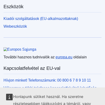
Eszközök
Kiadói szolgáltatások (EU-alkalmazottaknak)
Webeszközök
Európai Unió
További hasznos tudnivalók az
europa.eu
oldalain
Kapcsolatfelvétel az EU-val
Hívjon minket! Telefonszámunk: 00 800 6 7 8 9 10 11
Válasszon a többi telefonos kapcsolatfelvételi lehetőség
közül!
Honlapunk sütiket használ. Ha szeretne
Írjon nekünk kapcsolatfelvételi űrlapunk kitöltésével!
részletesebben tájékozódni a témáról, vagy