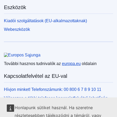
Eszközök
Kiadói szolgáltatások (EU-alkalmazottaknak)
Webeszközök
Európai Unió
További hasznos tudnivalók az
europa.eu
oldalain
Kapcsolatfelvétel az EU-val
Hívjon minket! Telefonszámunk: 00 800 6 7 8 9 10 11
Válasszon a többi telefonos kapcsolatfelvételi lehetőség
közül!
Honlapunk sütiket használ. Ha szeretne
Írjon nekünk kapcsolatfelvételi űrlapunk kitöltésével!
részletesebben tájékozódni a témáról, vagy