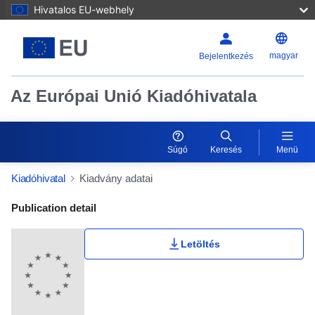
Hivatalos EU-webhely
magyar
Bejelentkezés
Az Európai Unió Kiadóhivatala
Súgó
Keresés
Menü
Kiadóhivatal
Kiadvány adatai
Publication Detail Actions Portlet
Publication detail
Letöltés