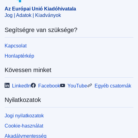
CELEX : 32025D1096
Az Európai Unió Kiadóhivatala
Jog | Adatok | Kiadványok
ELI :
dec/2025/1096/oj
OJ : L_202501096
Segítségre van szüksége?
IMMC : ST 8869 2025 INIT
Kapcsolat
Honlaptérkép
Kövessen minket
LinkedIn
Facebook
YouTube
Egyéb csatornák
Nyilatkozatok
Jogi nyilatkozatok
Cookie-használat
Akadálymentesség