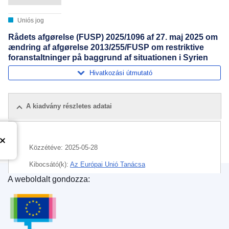
Uniós jog
Rådets afgørelse (FUSP) 2025/1096 af 27. maj 2025 om
ændring af afgørelse 2013/255/FUSP om restriktive
foranstaltninger på baggrund af situationen i Syrien
Hivatkozási útmutató
A kiadvány részletes adatai
Közzétéve:
2025-05-28
Kibocsátó(k):
Az Európai Unió Tanácsa
A weboldalt gondozza:
Témakör:
elnyomás
,
gazdasági szankció
,
jogi személy
Az Európai Unió Kiadóhivatala
,
kiutasítás
,
nemzetközi szankciók
,
Szíria
,
természetes személy
,
uniós korlátozó intézkedés
,
vagyoni eszközök befagyasztása
,
vegyi fegyver