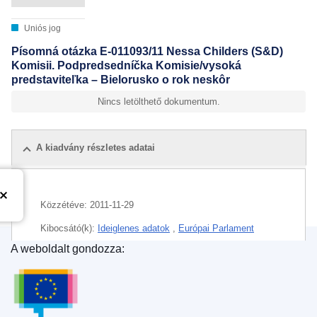
Uniós jog
Písomná otázka E-011093/11 Nessa Childers (S&D)
Komisii. Podpredsedníčka Komisie/vysoká
predstaviteľka – Bielorusko o rok neskôr
Nincs letölthető dokumentum.
A kiadvány részletes adatai
Közzétéve:
2011-11-29
Kibocsátó(k):
Ideiglenes adatok
,
Európai Parlament
A weboldalt gondozza:
Témakör:
Belarusz
,
demokratizálódás
,
elnyomás
,
Az Európai Unió Kiadóhivatala
elnökválasztás
,
emberi jogok
,
gyülekezési jog
,
nemzetközi szankciók
,
tüntetéshez való jog
CELEX : 92011E011093