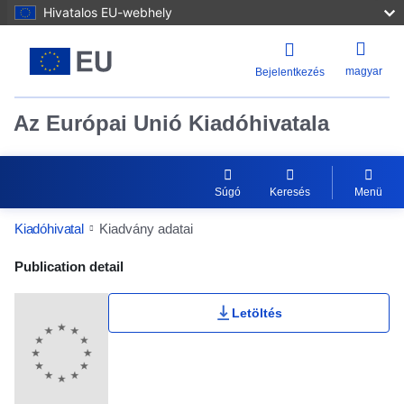
Hivatalos EU-webhely
magyar
Bejelentkezés
Az Európai Unió Kiadóhivatala
Súgó
Keresés
Menü
Kiadóhivatal
Kiadvány adatai
Publication Detail Actions Portlet
Publication detail
Letöltés