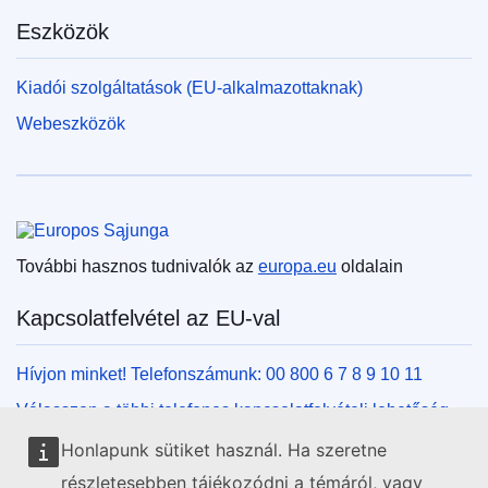
Eszközök
Kiadói szolgáltatások (EU-alkalmazottaknak)
Webeszközök
Európai Unió
További hasznos tudnivalók az
europa.eu
oldalain
Kapcsolatfelvétel az EU-val
Hívjon minket! Telefonszámunk: 00 800 6 7 8 9 10 11
Válasszon a többi telefonos kapcsolatfelvételi lehetőség
közül!
Honlapunk sütiket használ. Ha szeretne
Írjon nekünk kapcsolatfelvételi űrlapunk kitöltésével!
részletesebben tájékozódni a témáról, vagy