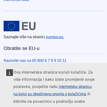
Europska unija
Saznajte više na stranici
europa.eu.
Obratite se EU-u
Nazovite nas na 00 800 6 7 8 9 10 11
Uspostavite telefonsku vezu na drugi način
Ova internetska stranica koristi kolačiće. Za
Pišite nam služeći se našim obrascem za kontakt
više informacija i kako biste promijenili svoje
Upoznajte nas u jednom od centara EU-a
postavke, posjetite našu
internetsku stranicu
ili
na kojoj su objašnjena pravila o kolačićima
Društvene mreže
kliknite na poveznicu u podnožju svake