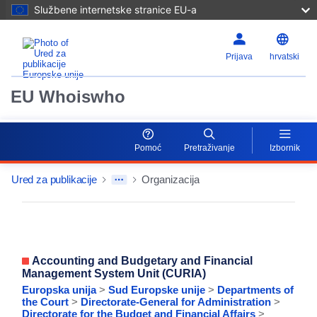
Službene internetske stranice EU-a
Prijava
hrvatski
EU Whoiswho
Pomoć
Pretraživanje
Izbornik
Ured za publikacije
Organizacija
EntityDetailActions
Accounting and Budgetary and Financial
Management System Unit (CURIA)
Europska unija
>
Sud Europske unije
>
Departments of
the Court
>
Directorate-General for Administration
>
Directorate for the Budget and Financial Affairs
>