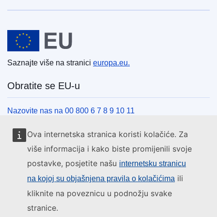
Europska unija
Saznajte više na stranici
europa.eu.
Obratite se EU-u
Nazovite nas na 00 800 6 7 8 9 10 11
Uspostavite telefonsku vezu na drugi način
Ova internetska stranica koristi kolačiće. Za
Pišite nam služeći se našim obrascem za kontakt
više informacija i kako biste promijenili svoje
Upoznajte nas u jednom od centara EU-a
postavke, posjetite našu
internetsku stranicu
ili
na kojoj su objašnjena pravila o kolačićima
Društvene mreže
kliknite na poveznicu u podnožju svake
stranice.
Pronađite EU na društvenim mrežama