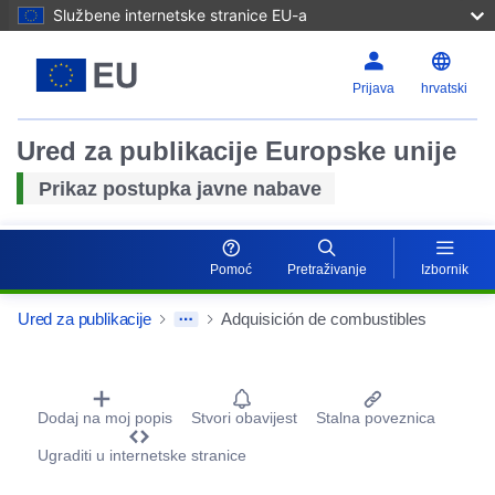
Službene internetske stranice EU-a
Prijava
hrvatski
Ured za publikacije Europske unije
Prikaz postupka javne nabave
Pomoć
Pretraživanje
Izbornik
Ured za publikacije
Adquisición de combustibles
Procurement Detail Actions Portlet
Dodaj na moj popis
Stvori obavijest
Stalna poveznica
Ugraditi u internetske stranice