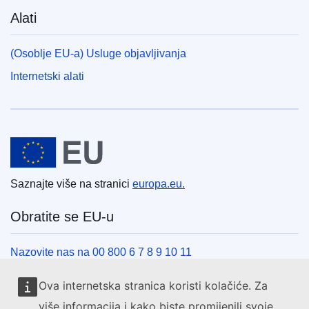
Alati
(Osoblje EU-a) Usluge objavljivanja
Internetski alati
Europska unija
Saznajte više na stranici
europa.eu.
Obratite se EU-u
Nazovite nas na 00 800 6 7 8 9 10 11
Uspostavite telefonsku vezu na drugi način
Ova internetska stranica koristi kolačiće. Za
Pišite nam služeći se našim obrascem za kontakt
više informacija i kako biste promijenili svoje