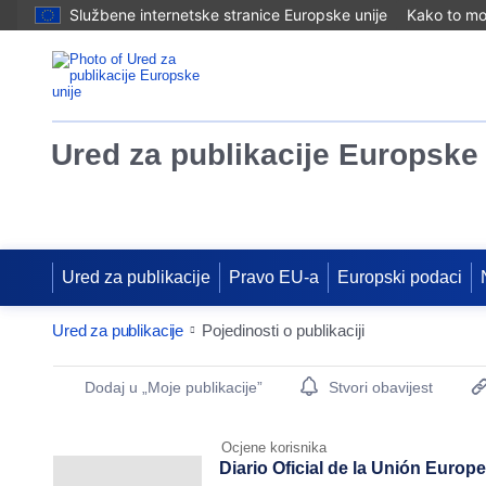
Službene internetske stranice Europske unije
Kako to mog
Ured za publikacije Europske 
Ured za publikacije
Pravo EU-a
Europski podaci
Ured za publikacije
Pojedinosti o publikaciji
Publication Detail Actions Portlet
Dodaj u „Moje publikacije”
Stvori obavijest
Ocjene korisnika
Diario Oficial de la Unión Europ