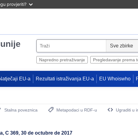
u provjeriti?
unije
S
e
l
Napredno pretraživanje
Pregledavanje prema 
e
c
Natječaji EU-a
Rezultati istraživanja EU-a
EU Whoiswho
t
Stalna poveznica
Metapodaci u RDF-u
Ugraditi u 
(Otvara novi prozor)
ea, C 369, 30 de octubre de 2017