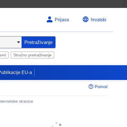
Prijava
hrvatski
Pretraživanje
temi
Stručno pretraživanje
Publikacije EU-a
Pomoć
internetske stranice