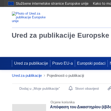
Službene internetske stranice Europske unije
Kako to mog
Ured za publikacije Europske 
Ured za publikacije
Pravo EU-a
Europski podaci
Ured za publikacije
Pojedinosti o publikaciji
Publication Detail Actions Portlet
Dodaj u „Moje publikacije”
Stvori obavijest
Ocjene korisnika
Απόφαση του Δικαστηρίου (έβδο