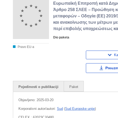
Ευρωπαϊκή Επιτροπή κατά Δημο
Άρθρο 258 ΣΛΕΕ – Προώθηση κ
μεταφορών – Οδηγία (ΕΕ) 2019/
και ανακοίνωσης των μέτρων με
περί επιβολής υποχρεώσεως κα
Dio paketa
Pravo EU-a
Ka
Preuzmi
Pojedinosti o publikaciji
Paket
Objavljeno:
2025-03-20
Korporativni autor/autori:
Sud
(
Sud Europske unije
)
CELEX : 62023CJ0480