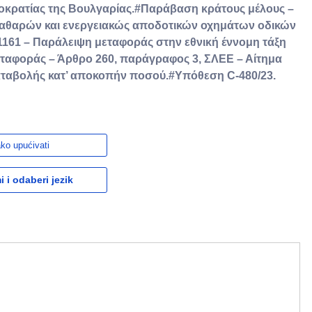
κρατίας της Βουλγαρίας.#Παράβαση κράτους μέλους –
αθαρών και ενεργειακώς αποδοτικών οχημάτων οδικών
1161 – Παράλειψη μεταφοράς στην εθνική έννομη τάξη
ταφοράς – Άρθρο 260, παράγραφος 3, ΣΛΕΕ – Αίτημα
ταβολής κατ’ αποκοπήν ποσού.#Υπόθεση C-480/23.
ko upućivati
 i odaberi jezik