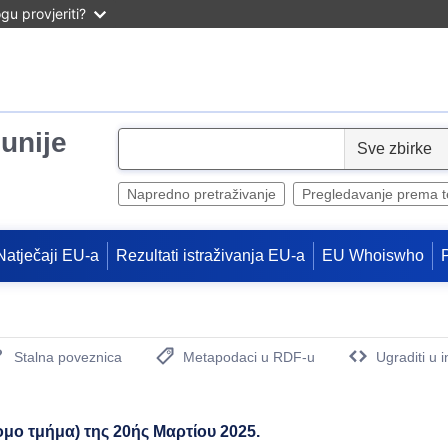
u provjeriti?
unije
S
e
l
Napredno pretraživanje
Pregledavanje prema 
e
c
Natječaji EU-a
Rezultati istraživanja EU-a
EU Whoiswho
t
Stalna poveznica
Metapodaci u RDF-u
Ugraditi u 
(Otvara novi prozor)
μο τμήμα) της 20ής Μαρτίου 2025.