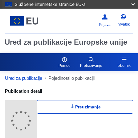
Službene internetske stranice EU-a
hrvatski
Prijava
Ured za publikacije Europske unije
Pomoć
Pretraživanje
Izbornik
Ured za publikacije
Pojedinosti o publikaciji
Publication Detail Actions Portlet
Publication detail
Preuzimanje