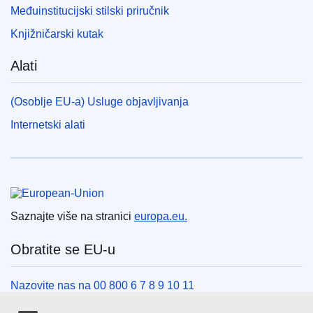
Međuinstitucijski stilski priručnik
Knjižničarski kutak
Alati
(Osoblje EU-a) Usluge objavljivanja
Internetski alati
Europska unija
Saznajte više na stranici
europa.eu.
Obratite se EU-u
Nazovite nas na 00 800 6 7 8 9 10 11
Uspostavite telefonsku vezu na drugi način