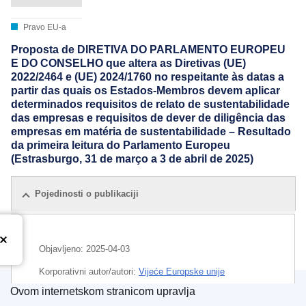
Pravo EU-a
Proposta de DIRETIVA DO PARLAMENTO EUROPEU
E DO CONSELHO que altera as Diretivas (UE)
2022/2464 e (UE) 2024/1760 no respeitante às datas a
partir das quais os Estados-Membros devem aplicar
determinados requisitos de relato de sustentabilidade
das empresas e requisitos de dever de diligência das
empresas em matéria de sustentabilidade – Resultado
da primeira leitura do Parlamento Europeu
(Estrasburgo, 31 de março a 3 de abril de 2025)
Pojedinosti o publikaciji
Objavljeno:
2025-04-03
Korporativni autor/autori:
Vijeće Europske unije
Ovom internetskom stranicom upravlja
IMMC : ST 7552 2025 INIT