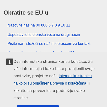
Obratite se EU-u
Nazovite nas na 00 800 6 7 8 9 10 11
Uspostavite telefonsku vezu na drugi način
Pišite nam služeći se našim obrascem za kontakt
Upoznajte nas u jednom od centara EU-a
Ova internetska stranica koristi kolačiće. Za
Društvene mreže
više informacija i kako biste promijenili svoje
postavke, posjetite našu
internetsku stranicu
Pronađite EU na društvenim mrežama
ili
na kojoj su objašnjena pravila o kolačićima
kliknite na poveznicu u podnožju svake
Institucije i tijela EU-a
stranice.