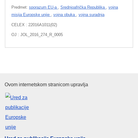
Predmet:
sporazum EU-a
,
Srednjoafrička Republika
,
vojna
misija Europske unije
,
vojna obuka
,
vojna suradnja
CELEX : 22016A1011(02)
OJ : JOL_2016_274_R_0005
Ured za publikacije Europske un
Ovom internetskom stranicom upravlja