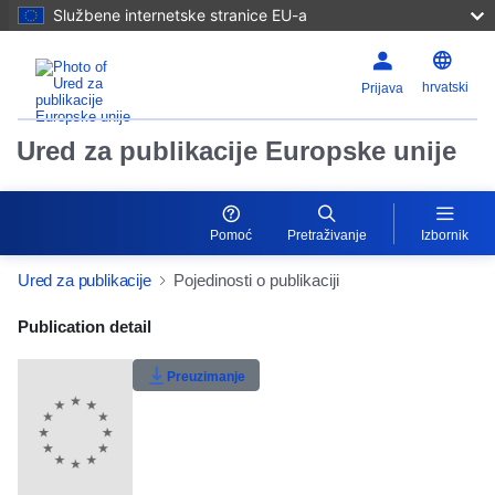
Službene internetske stranice EU-a
hrvatski
Prijava
Ured za publikacije Europske unije
Pomoć
Pretraživanje
Izbornik
Ured za publikacije
Pojedinosti o publikaciji
Publication Detail Actions Portlet
Publication detail
Ocjene korisnika
Preuzimanje