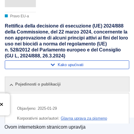
Pravo EU-a
Rettifica della decisione di esecuzione (UE) 2024/888
della Commissione, del 22 marzo 2024, concernente la
non approvazione di alcuni principi attivi ai fini del loro
uso nei biocidi a norma del regolamento (UE)
n. 528/2012 del Parlamento europeo e del Consiglio
(GU L, 2024/888, 26.3.2024)
Kako upućivati
Pojedinosti o publikaciji
Objavljeno:
2025-01-29
Korporativni autor/autori:
Glavna uprava za pismeno
prevođenje
(
Europska komisija
)
,
Europska komisija
Ovom internetskom stranicom upravlja