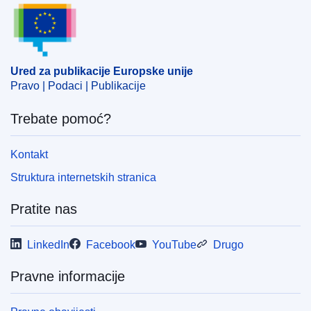
Ured za publikacije Europske unije
Predmet:
biocid
,
dopuštenje za prodaju
,
farmaceutski
proizvod
,
kemikalija
,
konzervans
,
raskuživanje
,
sigurnost hrane
,
skrb za životinje
,
stočna hrana
,
štetočina
Ured za publikacije Europske unije
CELEX : 32024D0888R(01)
Pravo | Podaci | Publikacije
ELI :
dec_impl/2024/888/corrigendum/2025-01-29/oj
Trebate pomoć?
OJ : L_202590084
IMMC : C(2025)650/3904708
Kontakt
Struktura internetskih stranica
pdfa2a
Pratite nas
Prikaz svih izdanja iz ove serije
LinkedIn
Facebook
YouTube
Drugo
Pravne informacije