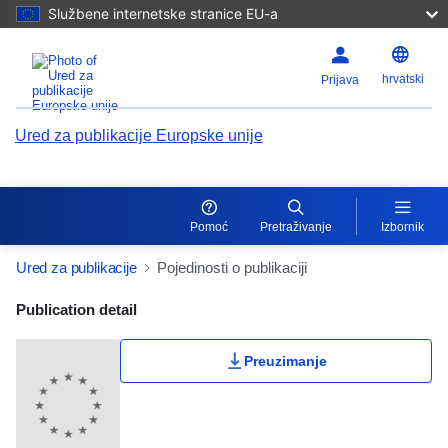
Službene internetske stranice EU-a
hrvatski
Prijava
Ured za publikacije Europske unije
Pomoć
Pretraživanje
Izbornik
Ured za publikacije
Pojedinosti o publikaciji
Publication Detail Actions Portlet
Publication detail
Preuzimanje