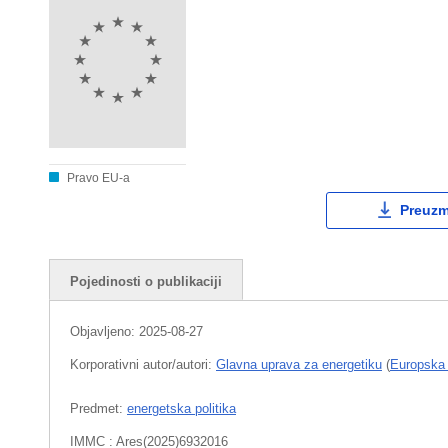
Pravo EU-a
Preuzmi
Pojedinosti o publikaciji
Objavljeno:
2025-08-27
Korporativni autor/autori:
Glavna uprava za energetiku
(
Europska 
Predmet:
energetska politika
IMMC : Ares(2025)6932016