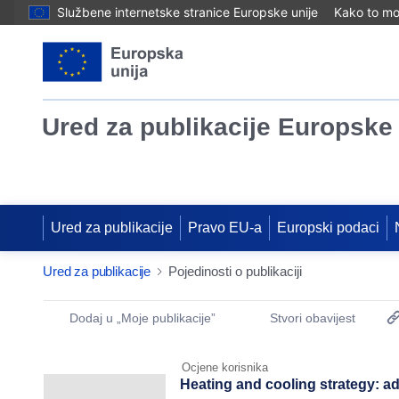
Službene internetske stranice Europske unije
Kako to mog
Ured za publikacije Europske 
Ured za publikacije
Pravo EU-a
Europski podaci
Ured za publikacije
Pojedinosti o publikaciji
Publication Detail Actions Portlet
Dodaj u „Moje publikacije”
Stvori obavijest
Ocjene korisnika
Heating and cooling strategy: a