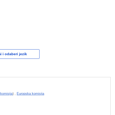
 i odaberi jezik
komisija
)
,
Europska komisija