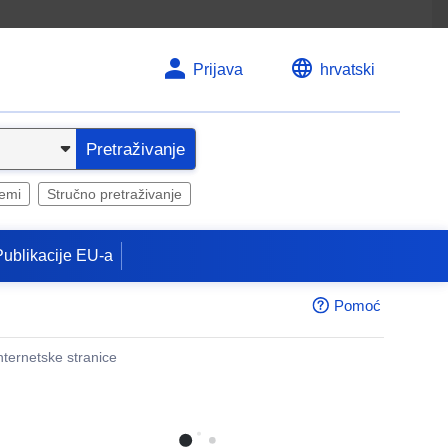
Prijava
hrvatski
Pretraživanje
temi
Stručno pretraživanje
Publikacije EU-a
Pomoć
internetske stranice