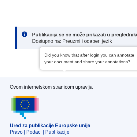
Note:
Publikacija se ne može prikazati u pregledn
Dostupno na: Preuzmi i odaberi jezik
Did you know that after login you can annotate
your document and share your annotations?
Ovom internetskom stranicom upravlja
Ured za publikacije Europske unije
Ured za publikacije Europske unije
Pravo | Podaci | Publikacije