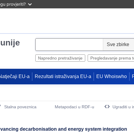
u provjeriti?
unije
S
e
l
Napredno pretraživanje
Pregledavanje prema 
e
c
Natječaji EU-a
Rezultati istraživanja EU-a
EU Whoiswho
t
Stalna poveznica
Metapodaci u RDF-u
Ugraditi u 
(Otvara novi prozor)
dvancing decarbonisation and energy system integration