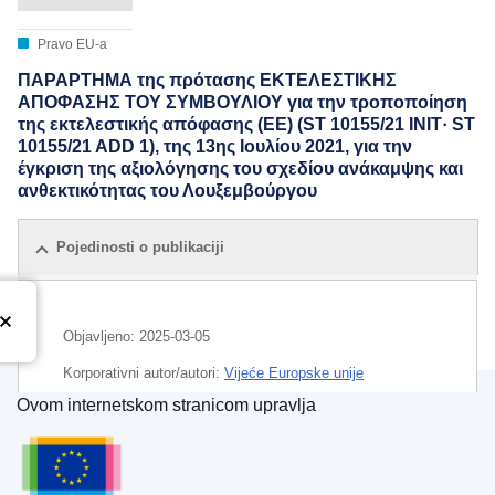
Pravo EU-a
ΠΑΡΑΡΤΗΜΑ της πρότασης ΕΚΤΕΛΕΣΤΙΚΗΣ
ΑΠΟΦΑΣΗΣ ΤΟΥ ΣΥΜΒΟΥΛΙΟΥ για την τροποποίηση
της εκτελεστικής απόφασης (ΕΕ) (ST 10155/21 INIT· ST
10155/21 ADD 1), της 13ης Ιουλίου 2021, για την
έγκριση της αξιολόγησης του σχεδίου ανάκαμψης και
ανθεκτικότητας του Λουξεμβούργου
Pojedinosti o publikaciji
Objavljeno:
2025-03-05
Korporativni autor/autori:
Vijeće Europske unije
Ovom internetskom stranicom upravlja
IMMC : ST 6772 2025 ADD 1
Ured za publikacije Europske unije