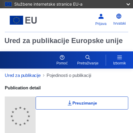
Službene internetske stranice EU-a
hrvatski
Prijava
Ured za publikacije Europske unije
Pomoć
Pretraživanje
Izbornik
Ured za publikacije
Pojedinosti o publikaciji
Publication Detail Actions Portlet
Publication detail
Preuzimanje