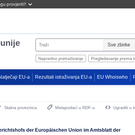
u provjeriti?
unije
S
e
l
Napredno pretraživanje
Pregledavanje prema 
e
c
Natječaji EU-a
Rezultati istraživanja EU-a
EU Whoiswho
t
Stalna poveznica
Metapodaci u RDF-u
Ugraditi u 
(Otvara novi prozor)
erichtshofs der Europäischen Union im Amtsblatt der