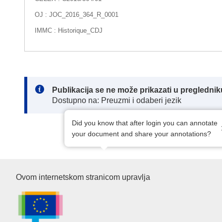
OJ : JOC_2016_364_R_0001
IMMC : Historique_CDJ
Note:
Publikacija se ne može prikazati u pregledn
Dostupno na: Preuzmi i odaberi jezik
Did you know that after login you can annotate
your document and share your annotations?
Ured za publikacije Europske u
Ovom internetskom stranicom upravlja