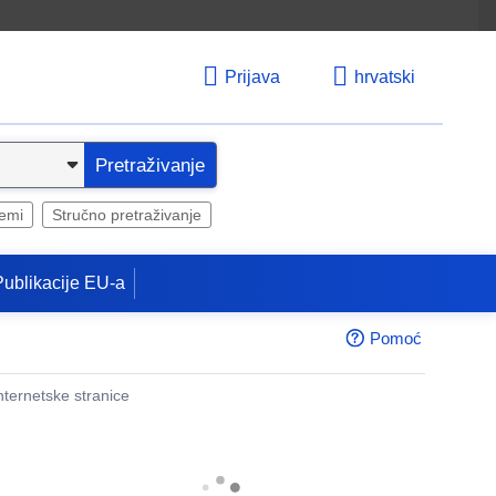
Prijava
hrvatski
Pretraživanje
temi
Stručno pretraživanje
Publikacije EU-a
Pomoć
internetske stranice