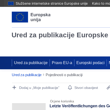
Službene internetske stranice Europske unije
Kako to mog
Ured za publikacije Europske 
Ured za publikacije
Pravo EU-a
Europski podaci
Ured za publikacije
Pojedinosti o publikaciji
Publication Detail Actions Portlet
Dodaj u „Moje publikacije”
Stvori obavijest
Ocjene korisnika
Letzte Veröffentlichungen des G