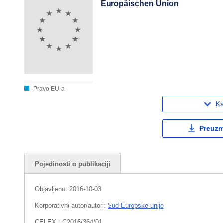
Europäischen Union
Pravo EU-a
Ka
Preuzmi
Pojedinosti o publikaciji
Objavljeno:
2016-10-03
Korporativni autor/autori:
Sud Europske unije
CELEX : C2016/364/01