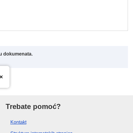
iku dokumenata.
nije
Trebate pomoć?
Kontakt