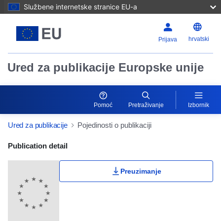
Službene internetske stranice EU-a
hrvatski
Prijava
Ured za publikacije Europske unije
Pomoć
Pretraživanje
Izbornik
Ured za publikacije
Pojedinosti o publikaciji
Publication Detail Actions Portlet
Publication detail
Preuzimanje