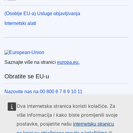
(Osoblje EU-a) Usluge objavljivanja
Internetski alati
Europska unija
Saznajte više na stranici
europa.eu.
Obratite se EU-u
Nazovite nas na 00 800 6 7 8 9 10 11
Uspostavite telefonsku vezu na drugi način
Ova internetska stranica koristi kolačiće. Za
Pišite nam služeći se našim obrascem za kontakt
više informacija i kako biste promijenili svoje
Upoznajte nas u jednom od centara EU-a
postavke, posjetite našu
internetsku stranicu