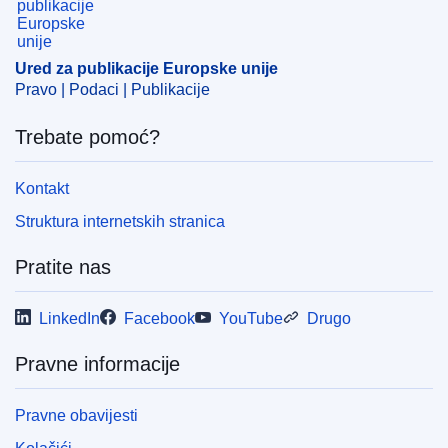
EDITION : c80c7921-18ae-11ed-8fa0-01aa75ed71a1
EDITION : f167636d-493a-11ef-acbc-01aa75ed71a1
Ured za publikacije Europske unije
Pravo | Podaci | Publikacije
EDITION : ed833c97-881f-11f0-9af8-01aa75ed71a1
Trebate pomoć?
Kontakt
Struktura internetskih stranica
Pratite nas
LinkedIn
Facebook
YouTube
Drugo
Pravne informacije
Pravne obavijesti