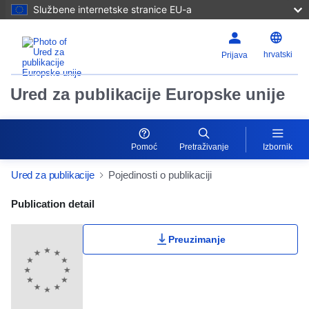
Službene internetske stranice EU-a
hrvatski
Prijava
Ured za publikacije Europske unije
Pomoć
Pretraživanje
Izbornik
Ured za publikacije
Pojedinosti o publikaciji
Publication Detail Actions Portlet
Publication detail
Preuzimanje