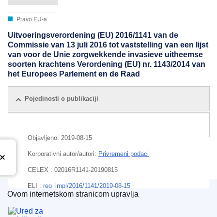
Pravo EU-a
Uitvoeringsverordening (EU) 2016/1141 van de
Commissie van 13 juli 2016 tot vaststelling van een lijst
van voor de Unie zorgwekkende invasieve uitheemse
soorten krachtens Verordening (EU) nr. 1143/2014 van
het Europees Parlement en de Raad
Pojedinosti o publikaciji
Sva izdanja
Objavljeno:
2019-08-15
Korporativni autor/autori:
Privremeni podaci
CELEX : 02016R1141-20190815
ELI :
reg_impl/2016/1141/2019-08-15
Ovom internetskom stranicom upravlja
Ured za publikacije Europske unije
EDITION : c49a1f96-e467-11e9-9c4e-01aa75ed71a1