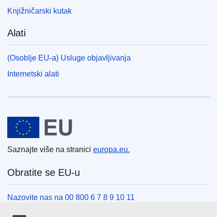
Knjižničarski kutak
Alati
(Osoblje EU-a) Usluge objavljivanja
Internetski alati
Europska unija
Saznajte više na stranici
europa.eu.
Obratite se EU-u
Nazovite nas na 00 800 6 7 8 9 10 11
Uspostavite telefonsku vezu na drugi način