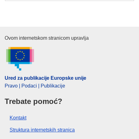
Ured za publikacije Europske un
Ovom internetskom stranicom upravlja
Ured za publikacije Europske unije
Pravo | Podaci | Publikacije
Trebate pomoć?
Kontakt
Struktura internetskih stranica