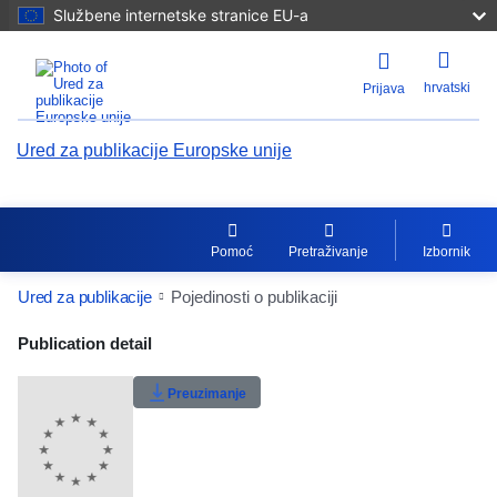
Službene internetske stranice EU-a
hrvatski
Prijava
Ured za publikacije Europske unije
Pomoć
Pretraživanje
Izbornik
Ured za publikacije
Pojedinosti o publikaciji
Publication Detail Actions Portlet
Publication detail
Ocjene korisnika
Preuzimanje