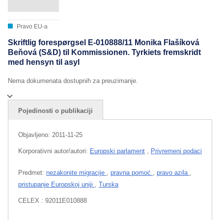
Pravo EU-a
Skriftlig forespørgsel E-010888/11 Monika Flašíková
Beňová (S&D) til Kommissionen. Tyrkiets fremskridt
med hensyn til asyl
Nema dokumenata dostupnih za preuzimanje.
Pojedinosti o publikaciji
Objavljeno:
2011-11-25
Korporativni autor/autori:
Europski parlament
,
Privremeni podaci
Predmet:
nezakonite migracije
,
pravna pomoć
,
pravo azila
,
pristupanje Europskoj uniji
,
Turska
CELEX : 92011E010888