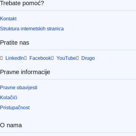
Trebate pomoć?
pdfa2a
Kontakt
ISSN
1977-0618
Kataloški broj
FXL2501164BG
Struktura internetskih stranica
Prikaz svih izdanja iz ove se
Pratite nas
LinkedIn
Facebook
YouTube
Drugo
Pravne informacije
Pravne obavijesti
Kolačići
Pristupačnost
O nama