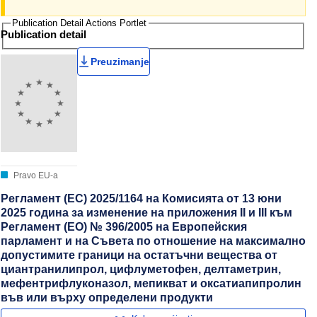
Publication Detail Actions Portlet
Publication detail
Preuzimanje
Pravo EU-a
Регламент (ЕС) 2025/1164 на Комисията от 13 юни
2025 година за изменение на приложения II и III към
Регламент (ЕО) № 396/2005 на Европейския
парламент и на Съвета по отношение на максимално
допустимите граници на остатъчни вещества от
циантранилипрол, цифлуметофен, делтаметрин,
мефентрифлуконазол, мепикват и оксатиапипролин
във или върху определени продукти