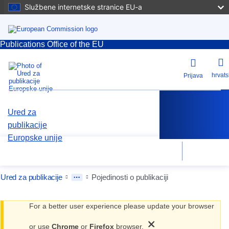
Službene internetske stranice EU-a
Publications Office of the EU
hrvats
Prijava
Ured za
publikacije
Europske unije
Pomoć
Pretraživanje
Izbornik
Ured za publikacije
Pojedinosti o publikaciji
For a better user experience please update your browser
×
or use
Chrome
or
Firefox
browser.