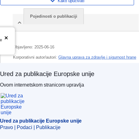
Kako upućivati
Pojedinosti o publikaciji
te
Objavljeno:
2025-06-16
Korporativni autor/autori:
Glavna uprava za zdravlje i sigurnost hrane
(
Europska komisija
)
,
Europska komisija
Ured za publikacije Europske unije
Predmet:
biljna proizvodnja
,
ispitivanje hrane
,
pesticid
,
prehrambeni
Ovom internetskom stranicom upravlja
proizvod
,
sigurnost hrane
,
zaostatak pesticida
,
zaštita potrošača
CELEX : 32025R1164
ELI :
reg/2025/1164/oj
OJ : L_202501164
Ured za publikacije Europske unije
IMMC : C(2025)3647/3957788
Pravo | Podaci | Publikacije